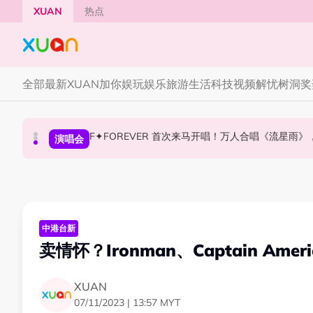
Skip to main content
XUAN
热点
全部
最新
XUAN加你娱玩
娱乐
旅游
生活
科技
视频
解忧树洞
奖
F✦FOREVER 首次来马开唱！万人合唱《流星雨
张员瑛频陷耍大牌争议！首度吐心声：真相终究
CORTIS MARTIN一开口就沦陷！深情演绎JAN
国际星闻
演唱会
国际星闻
中港台新
卖情怀？Ironman、Captain Am
XUAN
07/11/2023 | 13:57 MYT