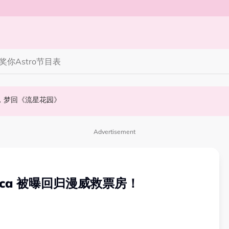
奖你
Astro节目表
》，梦回《流星花园》
会浮出水面！
NABI歌曲获网友狂赞！
Advertisement
erica 被曝回归漫威救票房！