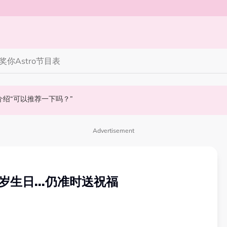
奖你
Astro节目表
“奶孙恋”
 黑人公开寻美食介绍“可以推荐一下吗？”
end The Lines》马来西亚站 11月14日开唱
Advertisement
生日...仍准时送祝福