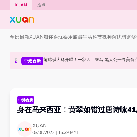
Skip to main content
XUAN
热点
全部
最新
XUAN加你娱玩
娱乐
旅游
生活
科技
视频
解忧树洞
奖
63岁关之琳被曝新男友小她36岁！亲自发文回应 
范玮琪大马开唱！一家四口来马
官宣！邱锋泽《B
中港台新
本地星闻
中港台新
中港台新
身在马来西亚！黄翠如错过唐诗咏41岁
XUAN
03/05/2022 | 16:39 MYT