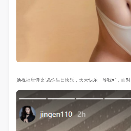
她祝福唐诗咏“愿你生日快乐，天天快乐，等我♥”，而对方