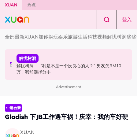
Skip to main content
XUAN
热点
登入
全部
最新
XUAN加你娱玩
娱乐
旅游
生活
科技
视频
解忧树洞
奖奖
本地星闻
解忧树洞
奖奖你
MandoWave Festival 强势登陆吉隆坡！8组嘉宾轮番登场
解忧树洞 ｜ “我是不是一个没良心的人？” 男友欠RM10
约你看！《揽佬-江船入海2026世界巡演 吉隆坡站》
万，我却选择分手
Advertisement
中港台新
Gladish 下JB工作遇车祸！庆幸：我的车好硬
XUAN