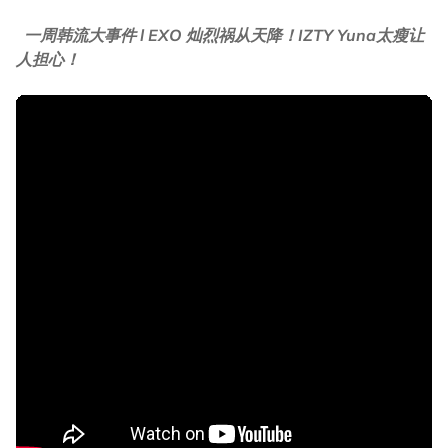
一周韩流大事件 l EXO 灿烈祸从天降！IZTY Yuna太瘦让
人担心！