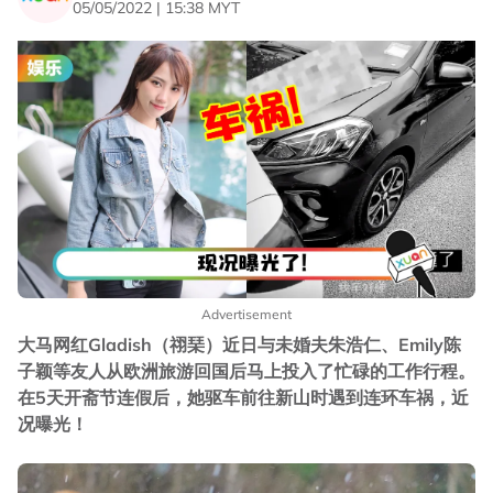
05/05/2022 | 15:38 MYT
Advertisement
大马网红Gladish（祤琹）近日与未婚夫朱浩仁、Emily陈
子颖等友人从欧洲旅游回国后马上投入了忙碌的工作行程。
在5天开斋节连假后，她驱车前往新山时遇到连环车祸，近
况曝光！