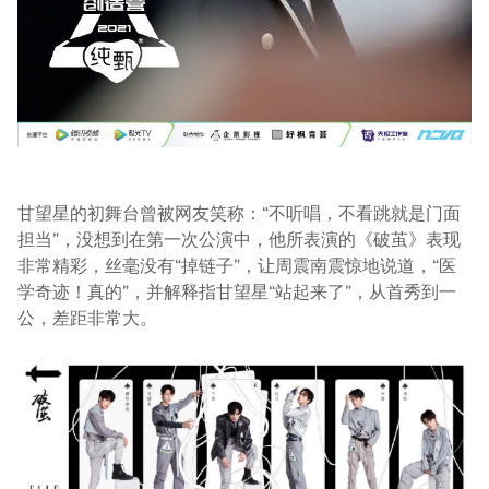
甘望星的初舞台曾被网友笑称：“不听唱，不看跳就是门面
担当”，没想到在第一次公演中，他所表演的《破茧》表现
非常精彩，丝毫没有“掉链子”，让周震南震惊地说道，“医
学奇迹！真的”，并解释指甘望星“站起来了”，从首秀到一
公，差距非常大。