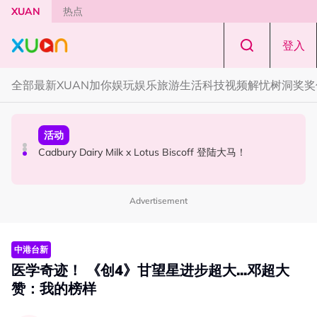
Skip to main content
XUAN
热点
登入
全部
最新
XUAN加你娱玩
娱乐
旅游
生活
科技
视频
解忧树洞
奖奖
本地星闻
国际星闻
活动
Henn国贤 “Aunty Henn 脱口秀专场 《笑笑笑笑丧》”！10
Tom Holland “Spiderman” 替身曝光！“替完蜘蛛人，马上
Cadbury Dairy Milk x Lotus Biscoff 登陆大马！
月31日登场
又去演忍者”
Advertisement
中港台新
医学奇迹！ 《创4》甘望星进步超大...邓超大
赞：我的榜样