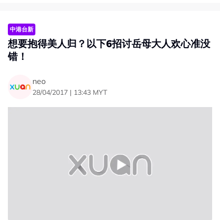
对于首购族来说，交通、设施、地理位置等等，都是重要的
考量。小编现在就列出 7个勿错过 Razak City新楼盘的理
中港台新
由：
想要抱得美人归？以下6招讨岳母大人欢心准没
错！
1. 拥有自己的私人空间
neo
28/04/2017 | 13:43 MYT
打从来到大城市升学或工作之后，常年都过着与屋友同一屋
檐下的生活，也好想拥有自己的私人空间？不管是单身或已
婚夫妇和家庭，Razak City服务式公寓都是最佳的选择！
Razak City提供两种单位布局：
• A型单位，800平方尺（2房2厕），价格从RM379,000
起跳
• B2型单位，1,045平方尺（3房3厕）），价格从
RM499,000起跳