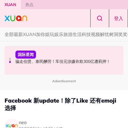
Skip to main content
XUAN
热点
登入
全部
最新
XUAN加你娱玩
娱乐
旅游
生活
科技
视频
解忧树洞
奖奖
节庆
国际星闻
本地星闻
知多点｜农历七月鬼门开！ 2026年4大生肖最容易招阴
骗走伯贤、泰民酬劳！车佳元涉嫌诈欺300亿遭羁押！
张孝全、贾静雯现身吉隆坡金三角！路透图曝光
Advertisement
Facebook 新update！除了Like 还有emoji
选择
neo