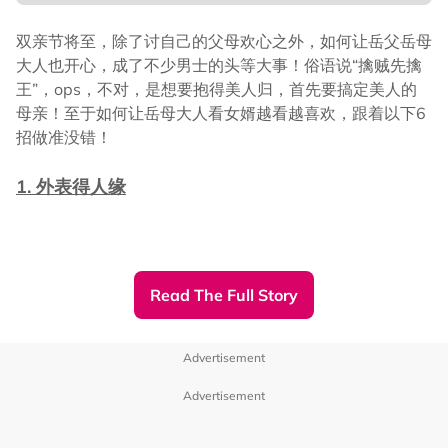
双亲节将至，除了讨自己的父母欢心之外，如何让岳父岳母
2. 坐落于KL市中心，优越的地理位置
大人也开心，成了不少男士的头等大事！俗语说“擒贼先擒
王”，ops，不对，是想要抱得美人归，首先要搞定美人的
母亲！至于如何让岳母大人看女婿越看越喜欢，跟着以下6
招做准没错！
优越地理位置胜于一切，越接近市中心，需求量越高，产业
估价也将更高。地理位置处于 KL 市中心的 Razak City，它
1. 外表得人缘
正处在Bandar Malaysia 的发展区对面，不管是经济发展
或是就业机会都非常好。
人靠衣装，佛靠金装，在这个看脸的世界，仪表还是很重要
Read The Full Story
3. 公共交通超便捷
的。除非你的岳母大人有颗非比寻常的强心脏，否则还是别
尝试在岳母大人面前搞什么另类穿着艺术。服饰上不说穿正
对于无车一族来说，Razak City可谓是最理想的选择，因
装，但是也要打扮得干干净净、清清爽爽的，让人看着就舒
Advertisement
为这里的公共交通实在太便捷了！附近的轻快铁站都是于步
服。
Advertisement
行的范围内。
• Salak Selatan Station（LRT & KTM）