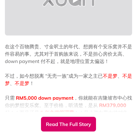
在这个百物腾贵、寸金呎土的年代、想拥有个安乐窝并不是
件容易的事。尤其对于首购族来说，不是担心房价太高、
down payment 付不起，就是地理位置太偏远！
不过，如今想脱离 “无壳一族”成为一家之主已
不是梦
、
不是
梦
、
不是梦
！
只需
RM5,000 down payment
，你就能在吉隆坡市中心找
你的梦想安乐窝。至于价格，听清楚，是从
RM379,000
起！！而且还是
5 年免缴管理费
！！是小资女男女绝对负
担得起的房价！！不买真的好可惜哦！如果你是首购族，更
Read The Full Story
要把握此次机会！