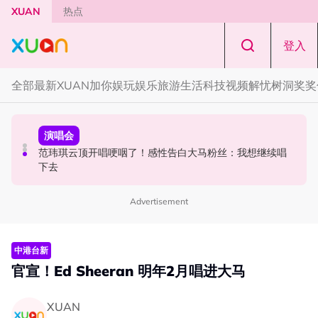
Skip to main content
XUAN
热点
登入
全部
最新
XUAN加你娱玩
娱乐
旅游
生活
科技
视频
解忧树洞
奖奖
中港台新
演唱会
中港台新
陈土豆玩梗《下一站幸福》！同框阿信、吴建豪上演“光晞
范玮琪云顶开唱哽咽了！感性告白大马粉丝：我想继续唱
《披荆斩棘2026》正式官宣全阵容！余文乐、刘畊宏、孙
不能捐”桥段
下去
楠都来了
Advertisement
中港台新
官宣！Ed Sheeran 明年2月唱进大马
XUAN