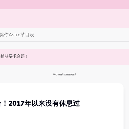
奖你
Astro节目表
 10周年最新进展曝光！
丝野生捕获要求合照！
斌夺得歌王宝座！
Advertisement
平台！2017年以来没有休息过