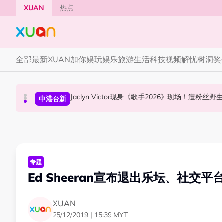
Skip to main content
XUAN
热点
全部
最新
XUAN加你娱玩
娱乐
旅游
生活
科技
视频
解忧树洞
奖
YG大楼遭女粉持高尔夫球杆猛砸！BLACKPINK
Jaclyn Victor现身《歌手2026》现场！遭粉
中国《歌手2026》 “歌王之战” 成绩出炉！胡彦
国际星闻
中港台新
中港台新
专题
Ed Sheeran宣布退出乐坛、社交
XUAN
25/12/2019 | 15:39 MYT