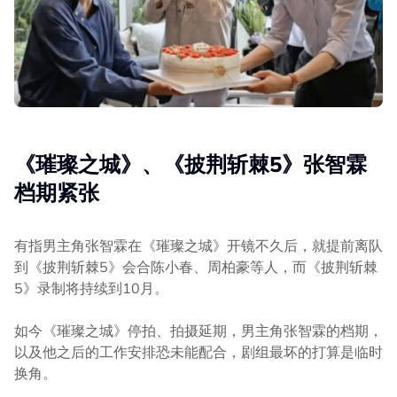
《璀璨之城》、《披荆斩棘5》张智霖
档期紧张
有指男主角张智霖在《璀璨之城》开镜不久后，就提前离队
到《披荆斩棘5》会合陈小春、周柏豪等人，而《披荆斩棘
5》录制将持续到10月。
如今《璀璨之城》停拍、拍摄延期，男主角张智霖的档期，
以及他之后的工作安排恐未能配合，剧组最坏的打算是临时
换角。