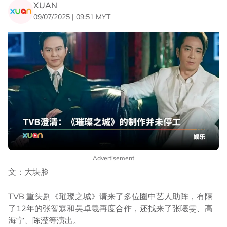
XUAN
09/07/2025 | 09:51 MYT
Advertisement
文：大块脸
TVB 重头剧《璀璨之城》请来了多位圈中艺人助阵，有隔
了12年的张智霖和吴卓羲再度合作，还找来了张曦雯、高
海宁、陈滢等演出。