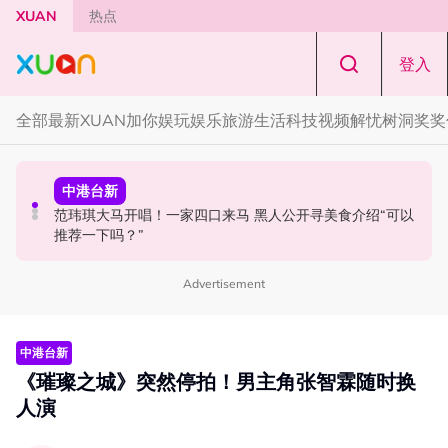
Skip to main content
XUAN
热点
登入
全部
最新
XUAN加你娱玩
娱乐
旅游
生活
科技
视频
解忧树洞
奖奖
中港台新
中港台新
本地星闻
63岁关之琳被曝新男友小她36岁！亲自发文回应 “奶孙恋”
范玮琪大马开唱！一家四口来马 黑人公开寻美食介绍“可以
官宣！邱锋泽《Bend The Lines》马来西亚站 11月14日开
推荐一下吗？”
唱
Advertisement
中港台新
《璀璨之城》突然停拍！男主角张智霖随时换
人演