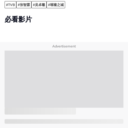
#TVB
#张智霖
#吴卓羲
#璀璨之城
必看影片
Advertisement