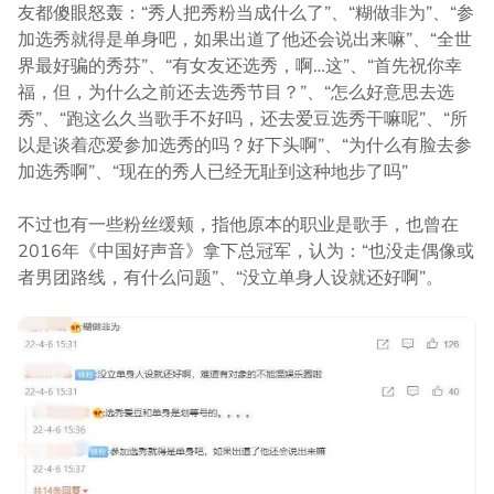
友都傻眼怒轰：“秀人把秀粉当成什么了”、“糊做非为”、“参
加选秀就得是单身吧，如果出道了他还会说出来嘛”、“全世
界最好骗的秀芬”、“有女友还选秀，啊…这”、“首先祝你幸
福，但，为什么之前还去选秀节目？”、“怎么好意思去选
秀”、“跑这么久当歌手不好吗，还去爱豆选秀干嘛呢”、“所
以是谈着恋爱参加选秀的吗？好下头啊”、“为什么有脸去参
加选秀啊”、“现在的秀人已经无耻到这种地步了吗”
不过也有一些粉丝缓颊，指他原本的职业是歌手，也曾在
2016年《中国好声音》拿下总冠军，认为：“也没走偶像或
者男团路线，有什么问题”、“没立单身人设就还好啊”。