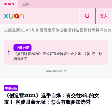
Skip to main content
XUAN
热点
登入
全部
最新
XUAN加你娱玩
娱乐
旅游
生活
科技
视频
解忧树洞
奖奖
中港台新
演唱会
中港台新
陈土豆玩梗《下一站幸福》！同框阿信、吴建豪上演“光晞
范玮琪云顶开唱哽咽了！感性告白大马粉丝：我想继续唱
《披荆斩棘2026》正式官宣全阵容！余文乐、刘畊宏、孙
不能捐”桥段
下去
楠都来了
Advertisement
中港台新
《创造营2021》选手自爆：有交往8年的女
友！ 网傻眼轰无耻：怎么有脸参加选秀