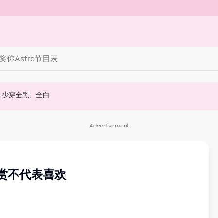
奖你
Astro节目表
丝野生捕获要求合照！
 10周年最新进展曝光！
知多点 | 2026 农历七月鬼门开！10 大禁忌宁可信其有 少穿全黑、全白
Advertisement
赏不代表喜欢