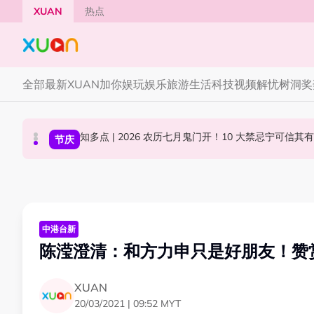
Skip to main content
XUAN
热点
全部
最新
XUAN加你娱玩
娱乐
旅游
生活
科技
视频
解忧树洞
奖
Jaclyn Victor现身《歌手2026》现场！遭粉
YG大楼遭女粉持高尔夫球杆猛砸！BLACKPINK
中港台新
节庆
国际星闻
中港台新
陈滢澄清：和方力申只是好朋友！赞
XUAN
20/03/2021 | 09:52 MYT