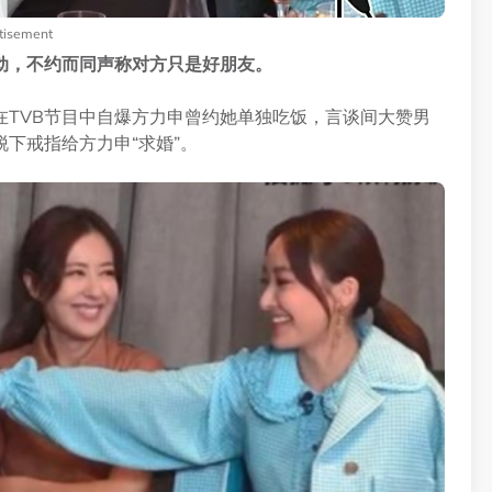
tisement
动，不约而同声称对方只是好朋友。
TVB节目中自爆方力申曾约她单独吃饭，言谈间大赞男
下戒指给方力申“求婚”。