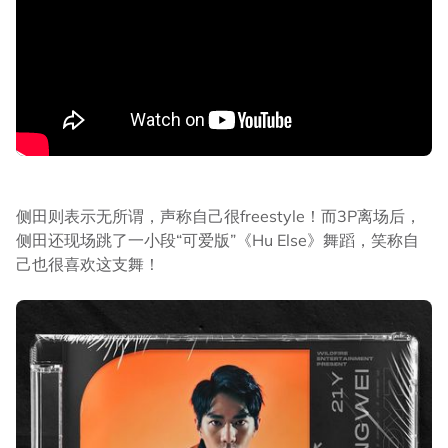
侧田则表示无所谓，声称自己很freestyle！而3P离场后，
侧田还现场跳了一小段“可爱版”《Hu Else》舞蹈，笑称自
己也很喜欢这支舞！