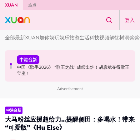
Skip to main content
XUAN
热点
登入
全部
最新
XUAN加你娱玩
娱乐
旅游
生活
科技
视频
解忧树洞
奖奖
国际星闻
中港台新
中港台新
YG大楼遭女粉持高尔夫球杆猛砸！BLACKPINK 10周年最
Jaclyn Victor现身《歌手2026》现场！遭粉丝野生捕获要
中国《歌手2026》 “歌王之战” 成绩出炉！胡彦斌夺得歌王
新进展曝光！
求合照！
宝座！
Advertisement
中港台新
大马粉丝应援超给力...提醒侧田：多喝水！带来
“可爱版”《Hu Else》