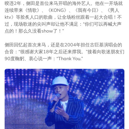
暌违2年，侧田是首位来马开唱的海外艺人。他在一开场就
连续带来《情歌》、《KONG》、《我有今日》、《男人
ktv》等脍炙人口的歌曲，让全场粉丝跟着一起大合唱！不
过，现场歌迷的尖叫声却让他不满足：“你们可以再喊大声
点的！那么久没看show了！”
侧田回忆起首次来马，还是在2004年担任古巨基演唱会的
合音：“很感谢大家18年之后还来撑我。”接着向歌迷朋友们
90度鞠躬、衷心说一声：“Thank You.”