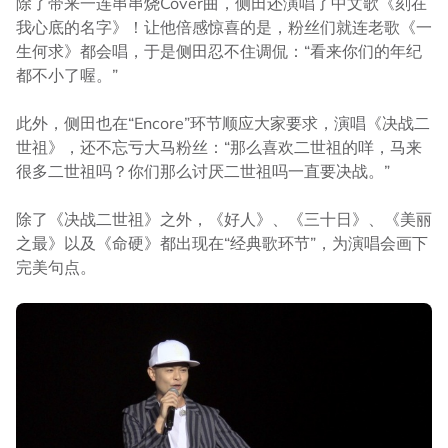
除了带来一连串串烧Cover曲，侧田还演唱了中文歌《刻在
我心底的名字》！让他倍感惊喜的是，粉丝们就连老歌《一
生何求》都会唱，于是侧田忍不住调侃：“看来你们的年纪
都不小了喔。”
此外，侧田也在“Encore”环节顺应大家要求，演唱《决战二
世祖》，还不忘亏大马粉丝：“那么喜欢二世祖的咩，马来
很多二世祖吗？你们那么讨厌二世祖吗一直要决战。”
除了《决战二世祖》之外，《好人》、《三十日》、《美丽
之最》以及《命硬》都出现在“经典歌环节”，为演唱会画下
完美句点。