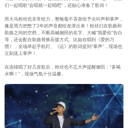
们一起唱歌“会唱就一起唱吧”，还贴心准备了歌词！
而大马粉丝也非常给力，整晚毫不吝啬给予尖叫声和掌声，
像是用力把憋了2年的声音都给发泄出来！粉丝们在歌曲和
歌曲之间的空档，不断高喊侧田的名字、大喊“我爱你”告白
等，还会配合歌曲替换应援方式。比如在唱到《爱的习
惯》，全场举起手机灯、《运》的歌词提到“掌声”，现场也
立刻送上掌声！
在连续唱了好几首歌后，粉丝也不忘大声提醒侧田：“多喝
水啊！”，现场气氛十分温馨。