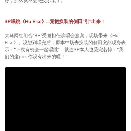
好，那么就不会绝交吵架了。”
3P唱跳《Hu Else》...竟把换装的侧田“引”出来！
大马网红组合“3P”受邀担任演唱会嘉宾，现场带来《Hu
Else》。没想到唱完后，原本中场去换装的侧田突然现身表
示：“下次有机会一起唱跳”，就连3P本人也受宠若惊：“我
们的这part你没有出来的喔！”