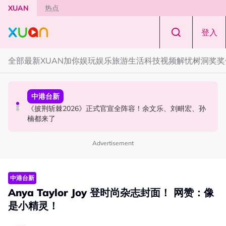
Skip to main content
XUAN
热点
登入
全部
最新
XUAN加你娱玩
娱乐
旅游
生活
科技
视频
解忧树洞
奖奖
演唱会
中港台新
中港台新
范玮琪云顶开唱哽咽了！感性告白大马粉丝：我想继续唱
《披荆斩棘2026》正式官宣全阵容！余文乐、刘畊宏、孙
陈土豆玩梗《下一站幸福》！同框阿信、吴建豪上演“光晞
下去
楠都来了
不能捐”桥段
Advertisement
中港台新
Anya Taylor Joy 登时尚杂志封面！ 网赞：像
是小精灵！