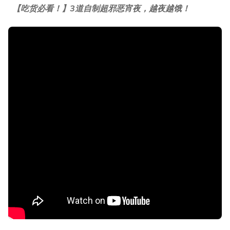
【吃货必看！】3道自制超邪恶宵夜，越夜越饿！