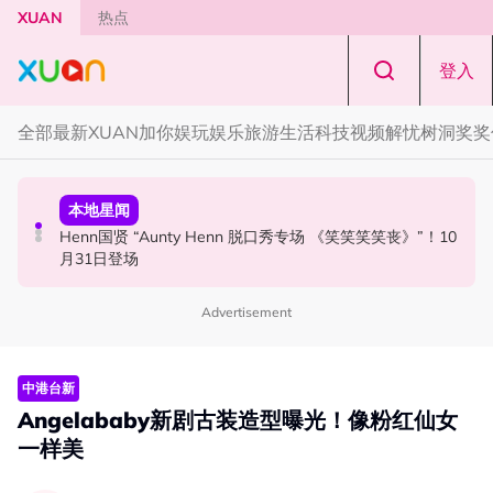
Skip to main content
XUAN
热点
登入
全部
最新
XUAN加你娱玩
娱乐
旅游
生活
科技
视频
解忧树洞
奖奖
活动
本地星闻
国际星闻
Cadbury Dairy Milk x Lotus Biscoff 登陆大马！
Henn国贤 “Aunty Henn 脱口秀专场 《笑笑笑笑丧》”！10
Tom Holland “Spiderman” 替身曝光！“替完蜘蛛人，马上
月31日登场
又去演忍者”
Advertisement
中港台新
Angelababy新剧古装造型曝光！像粉红仙女
一样美