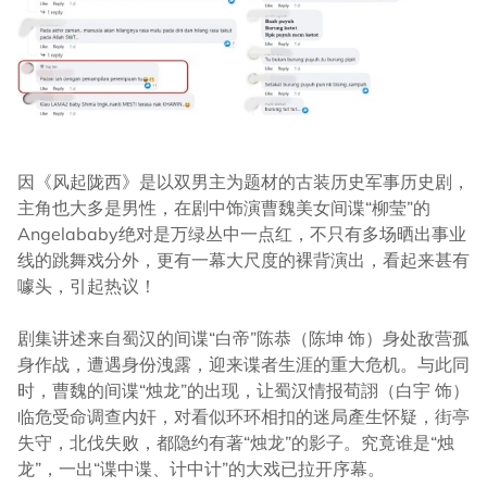
因《风起陇西》是以双男主为题材的古装历史军事历史剧，
主角也大多是男性，在剧中饰演曹魏美女间谍“柳莹”的
Angelababy绝对是万绿丛中一点红，不只有多场晒出事业
线的跳舞戏分外，更有一幕大尺度的裸背演出，看起来甚有
噱头，引起热议！
剧集讲述来自蜀汉的间谍“白帝”陈恭（陈坤 饰）身处敌营孤
身作战，遭遇身份洩露，迎来谍者生涯的重大危机。与此同
时，曹魏的间谍“烛龙”的出现，让蜀汉情报荀詡（白宇 饰）
临危受命调查内奸，对看似环环相扣的迷局產生怀疑，街亭
失守，北伐失败，都隐约有著“烛龙”的影子。究竟谁是“烛
龙”，一出“谍中谍、计中计”的大戏已拉开序幕。