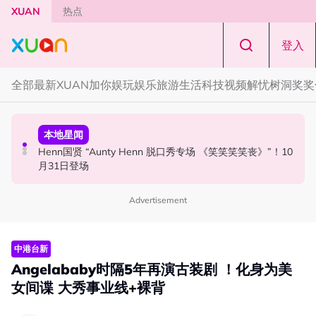
Skip to main content
XUAN
热点
登入
全部
最新
XUAN加你娱玩
娱乐
旅游
生活
科技
视频
解忧树洞
奖奖
活动
本地星闻
国际星闻
Cadbury Dairy Milk x Lotus Biscoff 登陆大马！
Henn国贤 “Aunty Henn 脱口秀专场 《笑笑笑笑丧》”！10
Tom Holland “Spiderman” 替身曝光！“替完蜘蛛人，马上
月31日登场
又去演忍者”
Advertisement
中港台新
Angelababy时隔5年再演古装剧 ！化身为美
女间谍 大秀事业线+裸背