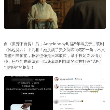
自《孤芳不自赏》后，Angelababy时隔5年再度于古装剧
《风起陇西》中亮相！她挑战了美女间谍“柳莹”一角，不只
造型相当惊艳，妆容也像是日本歌姬，举手投足皆风情万
种，粉丝们也寄望她可以凭着新剧精湛的演技打破“花瓶”、
“演技差”的框架！