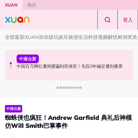
Skip to main content
XUAN
热点
登入
全部
最新
XUAN加你娱玩
娱乐
旅游
生活
科技
视频
解忧树洞
奖奖
解忧树洞
奖奖你
中港台新
解忧树洞 ｜ “我是不是一个没良心的人？” 男友欠RM10
约你看！《揽佬-江船入海2026世界巡演 吉隆坡站》
中国百万网红遭闺蜜骗到菲律宾！失踪3年确定遭到撕票
万，我却选择分手
Advertisement
中港台新
蜘蛛侠也疯狂！Andrew Garfield 典礼后神模
仿Will Smith巴掌事件