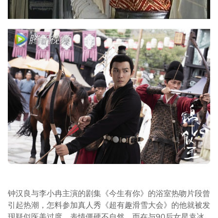
钟汉良与李小冉主演的剧集《今生有你》的浴室热吻片段曾
引起热潮，怎料参加真人秀《超有趣滑雪大会》的他就被发
现疑似医美过度，表情僵硬不自然，而在与90后女星袁冰