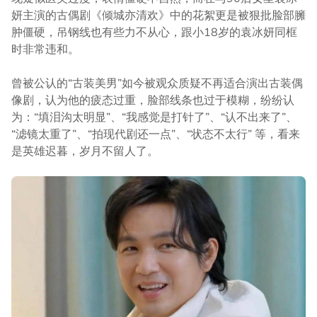
妍主演的古偶剧《倾城亦清欢》中的花絮更是被狠批脸部臃
肿僵硬，吊钢线也有些力不从心，跟小18岁的袁冰妍同框
时非常违和。
曾被公认的“古装美男”如今被观众质疑不再适合演出古装偶
像剧，认为他的疲态过重，脸部线条也过于模糊，纷纷认
为：“填泪沟太明显”、“我感觉是打针了”、“认不出来了”、
“滤镜太重了”、“拍现代剧还一点”、“状态不太行” 等，看来
是英雄迟暮，岁月不留人了。