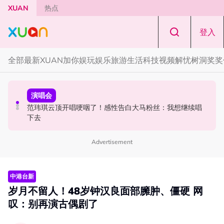
Skip to main content
XUAN
热点
登入
全部
最新
XUAN加你娱玩
娱乐
旅游
生活
科技
视频
解忧树洞
奖奖
国际星闻
演唱会
演唱会
BLACKPINK十周年活动被批太仓促！Jisoo罕见哭泣 当众
范玮琪云顶演唱会5大看点！走下台与双胞胎儿子飞飞、翔
范玮琪云顶开唱哽咽了！感性告白大马粉丝：我想继续唱
落泪道歉！
翔互动
下去
Advertisement
中港台新
岁月不留人！48岁钟汉良面部臃肿、僵硬 网
叹：别再演古偶剧了