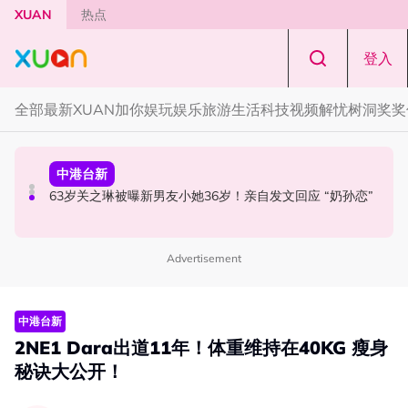
Skip to main content
XUAN
热点
登入
全部
最新
XUAN加你娱玩
娱乐
旅游
生活
科技
视频
解忧树洞
奖奖
本地星闻
中港台新
节庆
官宣！邱锋泽《Bend The Lines》马来西亚站 11月14日开
63岁关之琳被曝新男友小她36岁！亲自发文回应 “奶孙恋”
知多点 | 2026 农历七月鬼门开！10 大禁忌宁可信其有 少
唱
穿全黑、全白
Advertisement
中港台新
2NE1 Dara出道11年！体重维持在40KG 瘦身
秘诀大公开！