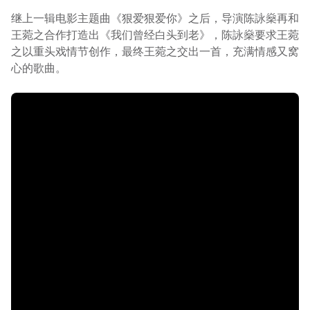
继上一辑电影主题曲《狠爱狠爱你》之后，导演陈詠燊再和
王菀之合作打造出《我们曾经白头到老》，陈詠燊要求王菀
之以重头戏情节创作，最终王菀之交出一首，充满情感又窝
心的歌曲。