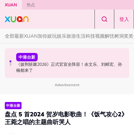
Skip to main content
XUAN
热点
登入
全部
最新
XUAN加你娱玩
娱乐
旅游
生活
科技
视频
解忧树洞
奖奖
中港台新
演唱会
中港台新
陈土豆玩梗《下一站幸福》！同框阿信、吴建豪上演“光晞
范玮琪云顶开唱哽咽了！感性告白大马粉丝：我想继续唱
《披荆斩棘2026》正式官宣全阵容！余文乐、刘畊宏、孙
不能捐”桥段
下去
楠都来了
Advertisement
中港台新
盘点 5 首2024 贺岁电影歌曲！《饭气攻心2》
王菀之唱的主题曲听哭人