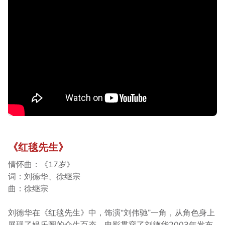
《红毯先生》
情怀曲：《17岁》
词：刘德华、徐继宗
曲：徐继宗
刘德华在《红毯先生》中，饰演“刘伟驰”一角，从角色身上
展现了娱乐圈的众生百态，电影贯穿了刘德华2003年发布