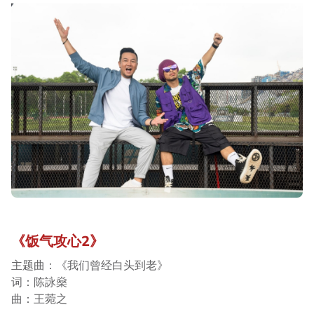
《饭气攻心2》
主题曲：《我们曾经白头到老》
词：陈詠燊
曲：王菀之