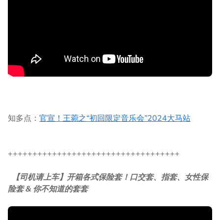
知多点：
官宣！王菀之“初回限定音乐会”2024大马站
+++++++++++++++++++++++++++++++++++
【司机请上车】开箱各式保险套！口交套、指套、女性保
险套 & 你不知道的套套