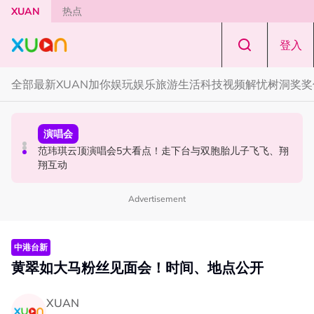
Skip to main content
XUAN
热点
登入
全部
最新
XUAN加你娱玩
娱乐
旅游
生活
科技
视频
解忧树洞
奖奖
国际星闻
演唱会
演唱会
BLACKPINK十周年活动被批太仓促！Jisoo罕见哭泣 当众
范玮琪云顶演唱会5大看点！走下台与双胞胎儿子飞飞、翔
范玮琪云顶开唱哽咽了！感性告白大马粉丝：我想继续唱
落泪道歉！
翔互动
下去
Advertisement
中港台新
黄翠如大马粉丝见面会！时间、地点公开
XUAN