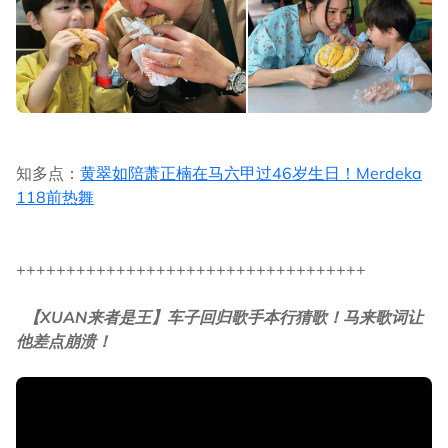
知多点：
黄翠如陪萧正楠在马六甲过46岁生日！Merdeka
118前热舞
+++++++++++++++++++++++++++++++++++
【XUAN来者是王】车子回归歌手本行猜歌！马来歌词让
他差点崩溃！