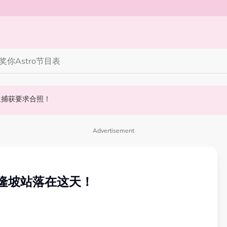
奖你
Astro节目表
 10周年最新进展曝光！
丝野生捕获要求合照！
斌夺得歌王宝座！
Advertisement
隆坡站落在这天！