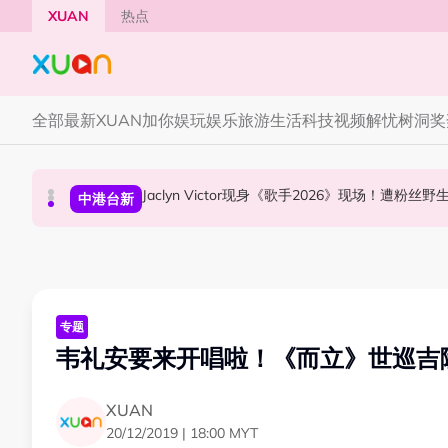
Skip to main content
XUAN
热点
全部
最新
XUAN加你娱玩
娱乐
旅游
生活
科技
视频
解忧树洞
奖
YG大楼遭女粉持高尔夫球杆猛砸！BLACKPINK
Jaclyn Victor现身《歌手2026》现场！遭粉
中国《歌手2026》 “歌王之战” 成绩出炉！胡彦
国际星闻
中港台新
中港台新
专题
韦礼安要来开唱啦！《而立》世巡吉
XUAN
20/12/2019 | 18:00 MYT