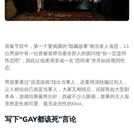
首集节目中，第一个要揭露的“隐藏故事”相当发人省思，11
位男孩中有一位曾被老师当着全部人的面问他“你一定是同
性恋吧”，因此让他逐渐变成一名“恐同者”并开始歧视同性
恋。
男孩要透过“说谎游戏”找出当事人，还要用演技骗过别人，
让人相信自己就是当事人，大家互相猜忌、试探有如大型剧
本杀，游戏结果最终出炉，跌破不少人眼镜，故事的主人翁
竟然是长相可爱、毫无攻击性的Max。
写下“GAY都该死”言论