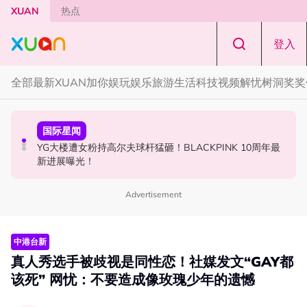
Skip to main content
XUAN
热点
登入
全部
最新
XUAN加你娱玩
娱乐
旅游
生活
科技
视频
解忧树洞
奖奖
中港台新
节庆
国际星闻
Jaclyn Victor现身《歌手2026》现场！遭粉丝野生捕获要
知多点 | 2026 农历七月鬼门开！10 大禁忌宁可信其有 少
YG大楼遭女粉持高尔夫球杆猛砸！BLACKPINK 10周年最
求合照！
穿全黑、全白
新进展曝光！
Advertisement
中港台新
真人秀选手被歧视是同性恋！社媒发文“GAY都
该死” 网忧：不要造成像玫瑰少年的遗憾