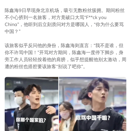
陈鑫海9日早现身北京机场，吸引无数粉丝簇拥。期间粉丝
不小心挤到一名旅客，对方竟破口大骂“F**ck you
China”，他听到后立刻质问对方是哪国人，“你为什么要骂
中国？”
该旅客似乎反问他的身份，陈鑫海则直言：“我不是谁，但
你不许骂中国！”开骂对方期间，陈鑫海一度停下脚步，身
旁工作人员轻轻按着他的肩膀，似乎想提醒他别太激动，周
遭的粉丝也搭腔要该旅客“别说了吧你”。