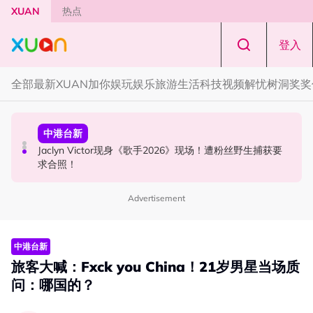
Skip to main content
XUAN
热点
登入
全部
最新
XUAN加你娱玩
娱乐
旅游
生活
科技
视频
解忧树洞
奖奖
国际星闻
中港台新
中港台新
YG大楼遭女粉持高尔夫球杆猛砸！BLACKPINK 10周年最
Jaclyn Victor现身《歌手2026》现场！遭粉丝野生捕获要
中国《歌手2026》 “歌王之战” 成绩出炉！胡彦斌夺得歌王
新进展曝光！
求合照！
宝座！
Advertisement
中港台新
旅客大喊：Fxck you China！21岁男星当场质
问：哪国的？