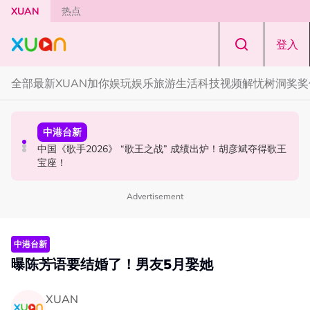
Skip to main content
XUAN
热点
登入
全部
最新
XUAN加你娱玩
娱乐
旅游
生活
科技
视频
解忧树洞
奖奖
国际星闻
中港台新
国际星闻
BLACKPINK 10周年安排混乱！JISOO发文向BLINK道歉！
中国《歌手2026》 “歌王之战” 成绩出炉！胡彦斌夺得歌王
漫威CEO松口谈MCU未来！Tom Holland有望继续演
宝座！
Spider-Man！
Advertisement
中港台新
曝陈芳语要结婚了！男友5月娶她
XUAN