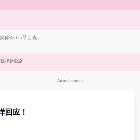
奖你
Astro节目表
演技撑起全剧
完蜘蛛人，马上又去演忍者”
Advertisement
样回应！