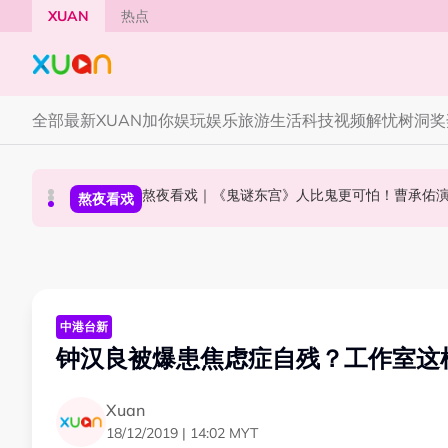
Skip to main content
XUAN
热点
全部
最新
XUAN加你娱玩
娱乐
旅游
生活
科技
视频
解忧树洞
奖
Cadbury Dairy Milk x Lotus Biscoff 登陆大马！
熬夜看戏｜《鬼谜东宫》人比鬼更可怕！曹承佑
Tom Holland “Spiderman” 替身曝光！“替
活动
熬夜看戏
国际星闻
中港台新
钟汉良被爆患焦虑症自残？工作室这
Xuan
18/12/2019 | 14:02 MYT