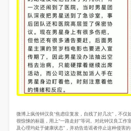
微博上疯传钟汉良“焦虑症复发，自残了好几次”，不仅
很惊悚的标题，用上“一路走好”等词。对此钟汉良工作
及心理均处于健康状态”，并劝告造谣者停止这种侵害的