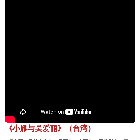
《小雁与吴爱丽》（台湾）