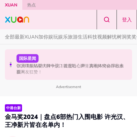
Skip to main content
XUAN
热点
登入
全部
最新
XUAN加你娱玩
娱乐
旅游
生活
科技
视频
解忧树洞
奖奖
演唱会
国际星闻
国际星闻
F✦FOREVER 首次来马开唱！万人合唱《流星雨》，梦回
CORTIS MARTIN一开口就沦陷！深情演绎JANNABI歌曲
张员瑛频陷耍大牌争议！首度吐心声：真相终究会浮出水
《流星花园》
获网友狂赞！
面！
Advertisement
中港台新
金马奖2024｜盘点6部热门入围电影 许光汉、
王净新片皆在名单内！