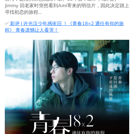
Jimmy 回老家时突然看到Ami寄来的明信片，因此决定踏上
寻找初恋的旅程...
✅
影评 | 许光汉少年感依旧 ！《青春18×2 通往有你的旅
程》 青春遗憾让人看哭！