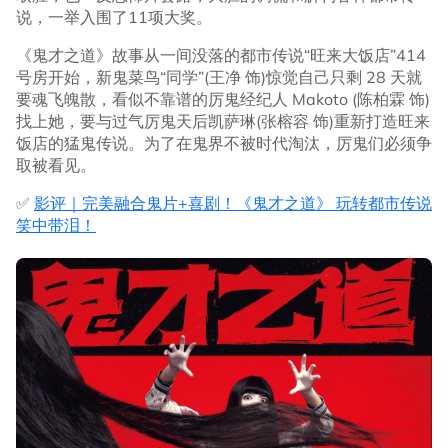
说，一举入围了11项大奖。
《鬼才之道》故事从一间没落的都市传说“旺来大饭店”414
号房开始，新鬼菜鸟“同学”(王净 饰)惊觉自己只剩 28 天就
要魂飞魄散，看似不靠谱的厉鬼经纪人 Makoto (陈柏霖 饰)
找上她，要与过气厉鬼天后凯萨琳(张榕容 饰)重新打造旺来
饭店的猛鬼传说。为了在鬼界不被时代淘汰，厉鬼们必须争
取被看见。
✅
影评｜完美融合鬼片+喜剧！《鬼才之道》 玩转都市传说
笑中带泪！