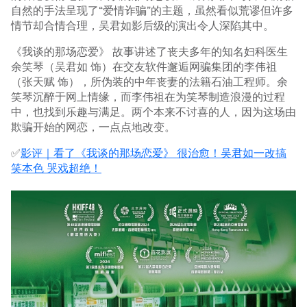
自然的手法呈现了“爱情诈骗”的主题，虽然看似荒谬但许多
情节却合情合理，吴君如影后级的演出令人深陷其中。
《我谈的那场恋爱》 故事讲述了丧夫多年的知名妇科医生
余笑琴（吴君如 饰）在交友软件邂逅网骗集团的李伟祖
（张天赋 饰），所伪装的中年丧妻的法籍石油工程师。余
笑琴沉醉于网上情缘，而李伟祖在为笑琴制造浪漫的过程
中，也找到乐趣与满足。两个本来不讨喜的人，因为这场由
欺骗开始的网恋，一点点地改变。
✅
影评｜看了《我谈的那场恋爱》 很治愈！吴君如一改搞
笑本色 哭戏超绝！