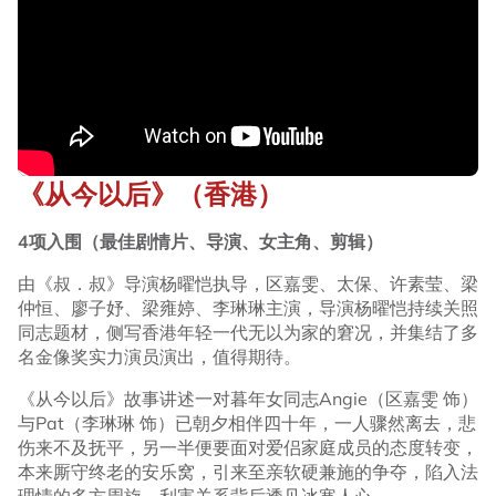
《从今以后》（香港）
4项入围（最佳剧情片、导演、女主角、剪辑）
由《叔．叔》导演杨曜恺执导，区嘉雯、太保、许素莹、梁
仲恒、廖子妤、梁雍婷、李琳琳主演，导演杨曜恺持续关照
同志题材，侧写香港年轻一代无以为家的窘况，并集结了多
名金像奖实力演员演出，值得期待。
《从今以后》故事讲述一对暮年女同志Angie（区嘉雯 饰）
与Pat（李琳琳 饰）已朝夕相伴四十年，一人骤然离去，悲
伤来不及抚平，另一半便要面对爱侣家庭成员的态度转变，
本来厮守终老的安乐窝，引来至亲软硬兼施的争夺，陷入法
理情的多方周旋，利害关系背后透见冰寒人心。