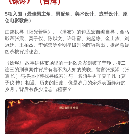
《馀烬》 （台湾）
5项入围（最佳男主角、男配角、美术设计、造型设计、原
创电影歌曲）
由曾执导《阳光普照》、《瀑布》的钟孟宏自编自导，金马
影帝张震、莫子仪、陈以文、许玮甯、鲍起静、金士杰、刘
冠廷、王柏杰、李铭忠等全明星级别的阵容演出，掀起悬疑
凶杀桉背后秘密。
《馀烬》 故事讲述市场里的一起凶杀案划破了宁静，接二
连三的刑事案件背后有着不为人知的关联。警官张振泽（张
震 饰）与搭挡小蔡找寻线索时与一名陌生男子莫子凡（莫
子仪 饰）相遇。历史的旧账，像是岁月的余烬表面静好的
岁月，背后有多少遗忘与秘密？