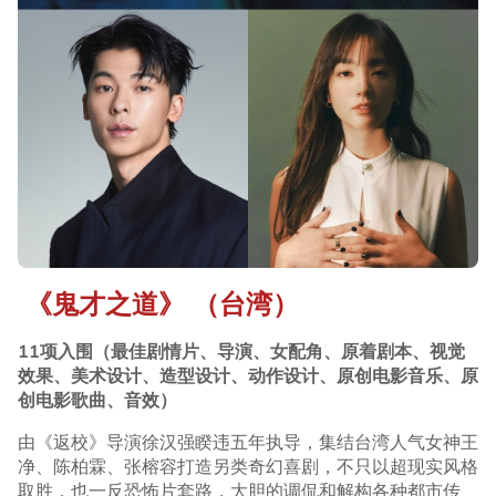
《鬼才之道》 （台湾）
11项入围（最佳剧情片、导演、女配角、原着剧本、视觉
效果、美术设计、造型设计、动作设计、原创电影音乐、原
创电影歌曲、音效）
由《返校》导演徐汉强睽违五年执导，集结台湾人气女神王
净、陈柏霖、张榕容打造另类奇幻喜剧，不只以超现实风格
取胜，也一反恐怖片套路，大胆的调侃和解构各种都市传