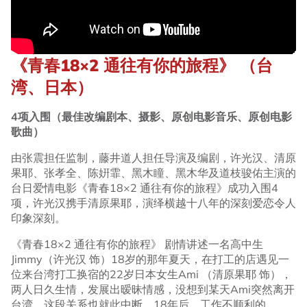
《青春18×2 通往有你的旅程》 （台
湾、日本）
4项入围（最佳改编剧本、摄影、原创电影音乐、原创电影
歌曲）
由张震担任监制，藤井道人担任导演及编剧，许光汉、清原
果耶、张孝全、陈姸霏、黑木瞳、黑木华及道枝骏佑主演的
台日爱情电影《青春18×2 通往有你的旅程》成功入围4
项，许光汉携手清原果耶，演绎横越十八年的深刻爱恋令人
印象深刻。
《青春18×2 通往有你的旅程》 剧情讲述一名高中生
Jimmy（许光汉 饰）18岁的那年夏天，在打工的店遇见一
位来台湾打工换宿的22岁日本女生Ami （清原果耶 饰），
两人日久生情，发展出暧昧情感，没想到某天Ami突然离开
台湾，这段关系也就此中断。18年后，工作不顺利的