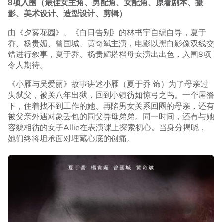
8项入围（最佳女主角、男配角、女配角、原着剧本、摄
影、美术设计、造型设计、剪辑）
由《夕雾花园》、《白日告别》的林书宇自编自导，夏于
乔、杨贵媚、曾国城、黄奇斌主演，电影以黑白影像双线交
错进行叙事，夏于乔、杨贵媚搭档母女演出出色，入围8项
令人期待。
《小雁与吴爱丽》故事讲述小雁（夏于乔 饰）为了母亲过
失弑父，被关八年出狱，回到小镇彷如惊弓之鸟。一个屋簷
下，住着找不到工作的她、再陷男女关系回圈的母亲，还有
被父亲外遇对象丢包的同父异母弟弟。同一时间，还有与她
容貌相彷的女子Allie在表演课上探索初心。当身分揭晓，
她们终将坦承面对埋藏心底的创痛。