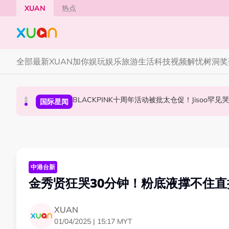
Skip to main content
XUAN
热点
全部
最新
XUAN加你娱玩
娱乐
旅游
生活
科技
视频
解忧树洞
奖
范玮琪云顶开唱哽咽了！感性告白大马粉丝：我想
BLACKPINK十周年活动被批太仓促！Jisoo罕
陈土豆玩梗《下一站幸福》！同框阿信、吴建豪上
演唱会
国际星闻
中港台新
中港台新
金秀贤狂哭30分钟！粉底液撑不住
XUAN
01/04/2025 | 15:17 MYT