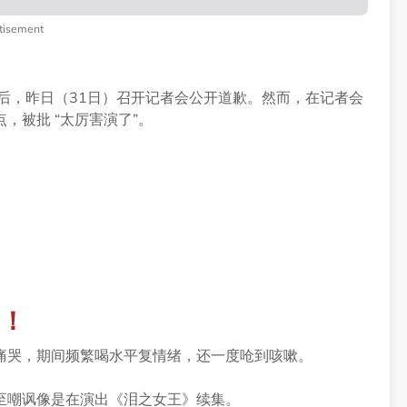
tisement
后，昨日（31日）召开记者会公开道歉。然而，在记者会
，被批 “太厉害演了”。
！
痛哭，期间频繁喝水平复情绪，还一度呛到咳嗽。
至嘲讽像是在演出《泪之女王》续集。