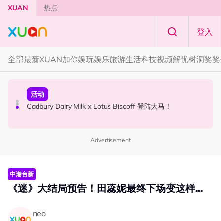
Skip to main content
XUAN
热点
登入
全部
最新
XUAN加你娱玩
娱乐
旅游
生活
科技
视频
解忧树洞
奖奖
国际星闻
活动
本地星闻
Tom Holland “Spiderman” 替身曝光！“替完蜘蛛人，马上
Cadbury Dairy Milk x Lotus Biscoff 登陆大马！
Henn国贤 “Aunty Henn 脱口秀专场 《笑笑笑笑丧》”！10
又去演忍者”
月31日登场
Advertisement
中港台新
《迷》大结局预告！田蕊妮最终下场变这样...
neo