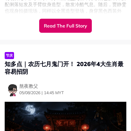
配俐落短发及手臂纹身造型，散发冷酷气息。随后，贾静雯
也现身拍摄现场，同样以全黑造型登场，身穿黑色西装外
套、宽脚长裤及高跟鞋，头发整齐束起，整体造型干练霸
气，气场十足。
Read The Full Story
从现场拍摄画面来看，贾静雯疑似拍摄动作戏，只见她接听
电话后迅速冲上一辆德士，剧情节奏紧凑，令人好奇故事发
展。目前剧组尚未正式公布作品名称，也未透露两人将再度
合作的消息，一切仍有待官方进一步公布。
节庆
知多点｜农历七月鬼门开！ 2026年4大生肖最
容易招阴
熬夜教父
05/08/2026 | 14:45 MYT