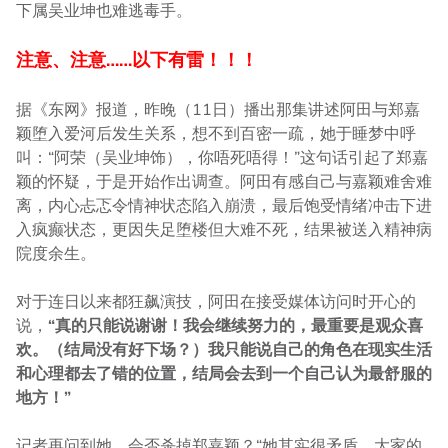
下属吴业坤也难逃毒手。
注意、注意……以下有雷！！！
据《东网》报道，昨晚（11日）播出那集讲述阿田与郑嘉
颖堕入爱河后发生关系，想不到百密一疏，她于睡梦中呼
叫：“阿荣（吴业坤饰），你唔死唔得！”这句话引起了郑嘉
颖的怀疑，于是开始作出调查。阿田有感自己与嘉颖难舍难
离，内心忐忑令情神状态陷入崩溃，最后饱受情绪冲击下进
入疯癫状态，更因失足堕楼但大难不死，结果被送入精神病
院度余生。
对于连日以来都狂飙演技，阿田在接受媒体访问时开心的
说，
“真的只能说谢谢！我会继续努力的，最重要是观众喜
欢。（结局没有好下场？）我只能说自己的角色在现实生活
和心理都去了错的位置，结局会去到一个自己认为最舒服的
地方！”
记者再问到她，会否杀掉郑嘉颖？“她其实很矛盾，大家的