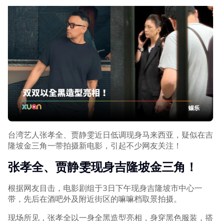
台湾艺人张孝全、贾静雯近日低调现身马来西亚，疑似在吉
隆坡金三角一带拍摄新电影，引起不少网友关注！
张孝全、贾静雯现身吉隆坡金三角！
根据网友目击，电影剧组于3日下午现身吉隆坡市中心一
带，先后在酒吧外及附近街区的嘛嘛档取景拍摄。
现场所见，张孝全以一身全黑造型亮相，身穿黑色服装，搭