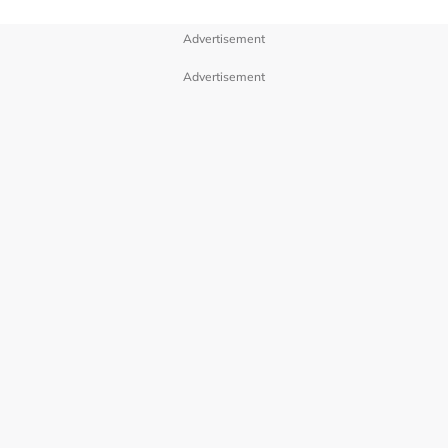
七月属于夏秋之交，此时阳气逐渐衰退、阴气开始增长。民
间相传鬼门开启后，孤魂野鬼会来到人间接受普度，因此农
Advertisement
历七月也衍生出不少传统习俗与禁忌。台湾命理师小孟老师
近日就在Facebook分享，鬼月期间有4个生肖要特别留
Advertisement
意，较容易“卡到阴”！
2026年4大最容易招阴的生肖