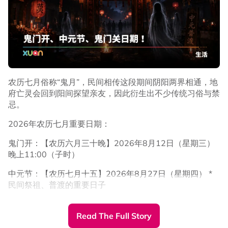
事实上，张孝全与贾静雯曾于2019年合作Netflix影集《罪
梦者》，在剧中饰演一对历经生死离别、命运坎坷的夫妻。
若这次合作消息属实，也将是两人时隔7年再度同框，令不
少影迷相当期待。
农历七月俗称“鬼月”，民间相传这段期间阴阳两界相通，地
府亡灵会回到阳间探望亲友，因此衍生出不少传统习俗与禁
忌。
2026年农历七月重要日期：
鬼门开：【农历六月三十晚】2026年8月12日（星期三）
晚上11:00（子时）
中元节：【农历七月十五】2026年8月27日（星期四） *
民间祭祖、普渡的重要日子
鬼门关：【农历七月三十晚】2026年9月10日（星期四）
晚上11:00（子时）
Read The Full Story