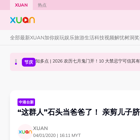
Skip to main content
XUAN
热点
全部
最新
XUAN加你娱玩
娱乐
旅游
生活
科技
视频
解忧树洞
奖
Jaclyn Victor现身《歌手2026》现场！遭粉
YG大楼遭女粉持高尔夫球杆猛砸！BLACKPINK
中港台新
节庆
国际星闻
中港台新
“这群人”石头当爸爸了！ 亲剪儿子脐
XUAN
04/01/2020 | 16:11 MYT