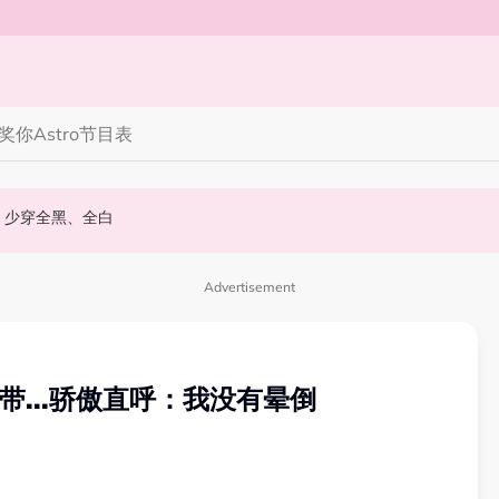
奖你
Astro节目表
丝野生捕获要求合照！
 10周年最新进展曝光！
知多点 | 2026 农历七月鬼门开！10 大禁忌宁可信其有 少穿全黑、全白
Advertisement
带...骄傲直呼：我没有晕倒