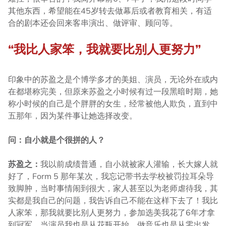
其他东西，希望能在45岁转去做幕后或者教育相关，有适
合的剧本还会回来客串演出、做评审、顾问等。
“我比人家笨，我就要比别人更努力”
印象中的苏盈之是个博学多才的美姐、演员，无论外在或内
在都堪称完美，但原来苏盈之小时候有过一段黑暗时期，她
称小时候的自己是个胖胖的女生，经常被他人欺负，直到中
五那年，因为某件事让她选择改变。
问：自小就是个很拼的人？
苏盈之：
我以前成绩普通，自小就被家人灌输，长大嫁人就
好了，Form 5 那年某次，我忘记带书去学校被罚拉耳朵导
致脚肿，当时事情闹到很大，家人甚至以为老师虐待我，其
实都是我自己的问题，我告诉自己不能在这样下去了！我比
人家笨，那我就要比别人更努力，参加选美我花了6年才拿
到冠军，当演员我也是从花瓶开始，做音乐也是从零出发，