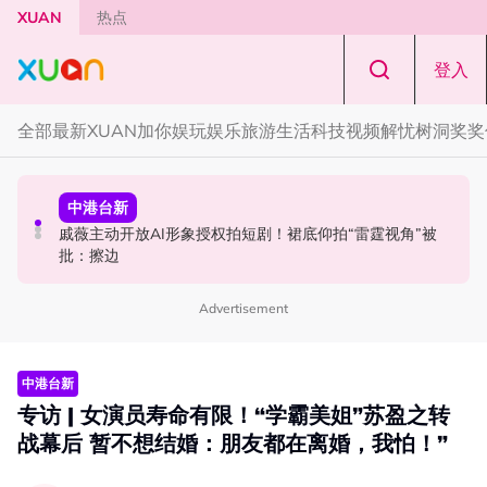
Skip to main content
XUAN
热点
登入
全部
最新
XUAN加你娱玩
娱乐
旅游
生活
科技
视频
解忧树洞
奖奖
中港台新
中港台新
中港台新
《披荆斩棘2026》正式官宣全阵容！余文乐、刘畊宏、孙
陈土豆玩梗《下一站幸福》！同框阿信、吴建豪上演“光晞
戚薇主动开放AI形象授权拍短剧！裙底仰拍“雷霆视角”被
楠都来了
不能捐”桥段
批：擦边
Advertisement
中港台新
专访 | 女演员寿命有限！“学霸美姐”苏盈之转
战幕后 暂不想结婚：朋友都在离婚，我怕！”