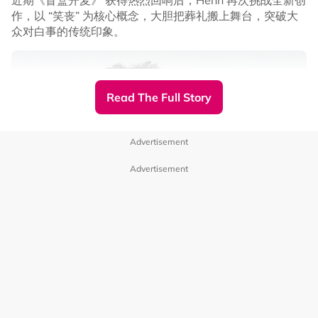
近期《盲盒开麦》 获得热烈回响后，Henn 再次挑战全新创
作，以 “笑丧” 为核心概念，大胆把葬礼搬上舞台，突破大
众对白事的传统印象。
Read The Full Story
Advertisement
陈建州纪录范玮琪和粉丝互动画面
Advertisement
随后，陈建州亦更新了一支影片，曝光了范玮琪在机上补眠
和家人的各种甜蜜互动，以及范玮琪抵达吉隆坡国际机场时
获得粉丝接机，她贴心给粉丝送上签名的画面。
陈建州在贴文中问到，“有没有什么必吃的马来西亚美食和