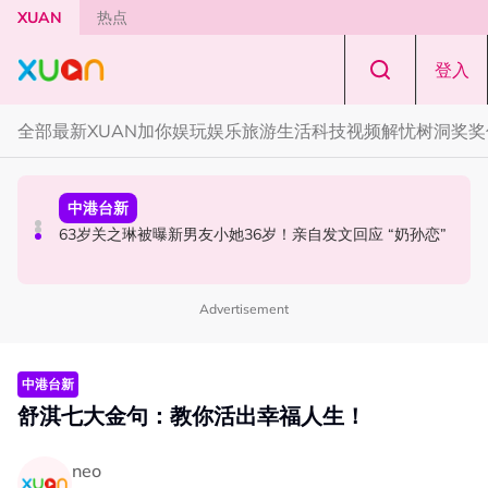
Skip to main content
XUAN
热点
登入
全部
最新
XUAN加你娱玩
娱乐
旅游
生活
科技
视频
解忧树洞
奖奖
本地星闻
中港台新
节庆
官宣！邱锋泽《Bend The Lines》马来西亚站 11月14日开
63岁关之琳被曝新男友小她36岁！亲自发文回应 “奶孙恋”
知多点 | 2026 农历七月鬼门开！10 大禁忌宁可信其有 少
唱
穿全黑、全白
Advertisement
中港台新
舒淇七大金句：教你活出幸福人生！
neo