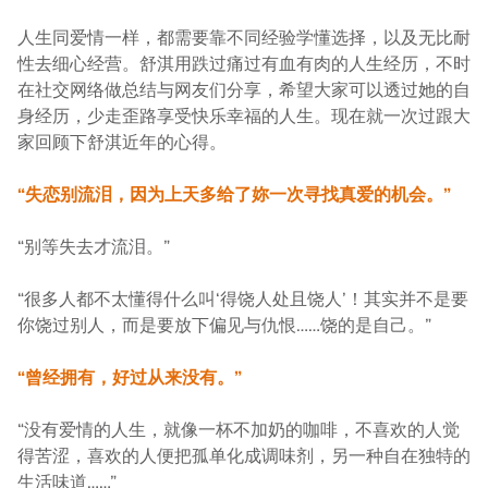
人生同爱情一样，都需要靠不同经验学懂选择，以及无比耐
性去细心经营。舒淇用跌过痛过有血有肉的人生经历，不时
在社交网络做总结与网友们分享，希望大家可以透过她的自
身经历，少走歪路享受快乐幸福的人生。现在就一次过跟大
家回顾下舒淇近年的心得。
“失恋别流泪，因为上天多给了妳一次寻找真爱的机会。”
“别等失去才流泪。”
“很多人都不太懂得什么叫‘得饶人处且饶人’！其实并不是要
你饶过别人，而是要放下偏见与仇恨……饶的是自己。”
“曾经拥有，好过从来没有。”
“没有爱情的人生，就像一杯不加奶的咖啡，不喜欢的人觉
得苦涩，喜欢的人便把孤单化成调味剂，另一种自在独特的
生活味道……”