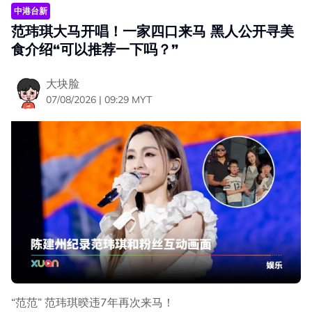
中港台新
范玮琪大马开唱！一家四口来马 黑人公开寻美
食介绍“可以推荐一下吗？”
大块脸
07/08/2026 | 09:29 MYT
“范范” 范玮琪暌违7年再次来马！