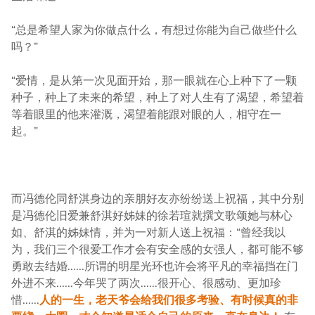
“总是希望人家为你做点什么，有想过你能为自己做些什么
吗？”
“爱情，是从第一次见面开始，那一眼就在心上种下了一颗
种子，种上了未来的希望，种上了对人生有了渴望，希望着
等着眼里的他来灌溉，渴望着能跟对眼的人，相守在一
起。”
而冯德伦同舒淇身边的亲朋好友亦纷纷送上祝福，其中分别
是冯德伦旧爱兼舒淇好姊妹的徐若瑄就撰文歌颂她与林心
如、舒淇的姊妹情，并为一对新人送上祝福：“曾经我以
为，我们三个很爱工作才会有安全感的女强人，都可能不够
勇敢去结婚......所谓的明星光环也许会将平凡的幸福挡在门
外进不来......今年哭了两次......很开心、很感动、更加珍
惜......
人的一生，老天爷会给我们很多考验、有时候真的非