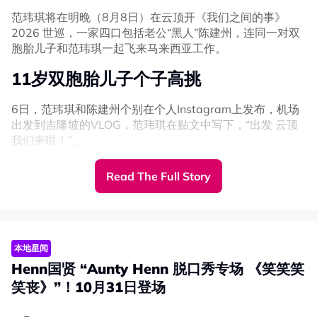
范玮琪将在明晚（8月8日）在云顶开《我们之间的事》
2026 世巡，一家四口包括老公“黑人”陈建州，连同一对双
胞胎儿子和范玮琪一起飞来马来西亚工作。
11岁双胞胎儿子个子高挑
6日，范玮琪和陈建州个别在个人Instagram上发布，机场
出发到吉隆坡的VLOG，范玮琪在贴文中写下，“出发 云顶
我们来啦！”。
画面中看见，11岁的飞飞和翔翔身高已经超过172CM范玮
Read The Full Story
琪的肩膀，兄弟俩都个子高挑。
本地星闻
Henn国贤 “Aunty Henn 脱口秀专场 《笑笑笑
笑丧》”！10月31日登场