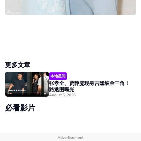
更多文章
本地星闻
张孝全、贾静雯现身吉隆坡金三角！
路透图曝光
August 5, 2026
必看影片
Advertisement