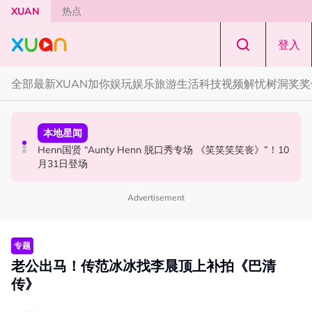
Skip to main content
XUAN
热点
登入
全部
最新
XUAN加你娱玩
娱乐
旅游
生活
科技
视频
解忧树洞
奖奖
国际星闻
活动
本地星闻
Tom Holland “Spiderman” 替身曝光！“替完蜘蛛人，马上
Cadbury Dairy Milk x Lotus Biscoff 登陆大马！
Henn国贤 “Aunty Henn 脱口秀专场 《笑笑笑笑丧》”！10
又去演忍者”
月31日登场
Advertisement
专题
老公出马！传范冰冰找李晨顶上补拍《巴清
传》