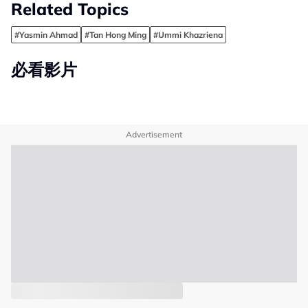
Related Topics
#Yasmin Ahmad
#Tan Hong Ming
#Ummi Khazriena
必看影片
Advertisement