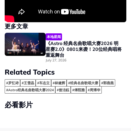
更多文章
本地星闻
《Astro 经典名曲歌唱大赛2026 明
星赛2.0》0801来袭！20位经典唱将
重返舞台
July 27, 2026
Related Topics
#罗忆诗
#王雪晶
#车志立
#林健辉
#经典名曲歌唱大赛
#郭燕燕
#Astro经典名曲歌唱大赛2024
#曾洁鈺
#傅熙雅
#周博华
必看影片