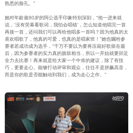
熟悉的脸孔。”
她对年龄逾80岁的阿公选手印象特别深刻，“他一进来就
说，‘没有荧幕看歌词，我怕会唱错’，怎么知道他唱完一首
再接一首，还问我们可以再给他唱多一首吗？因为他真的太
喜欢唱歌了，他真的可爱，也真的是唱家班！”她也嘱咐参
赛者若成功成为选手，“千万不要以为要将压箱好歌留在最
后，因为参赛者的实力真的旗鼓相当，所以一开始就要卯足
全力去比赛！再来就是给大家一个中肯的建议，除了有技
巧，更要走心。能够打动评审和观众，往往不是拼飙高音，
而是你的歌是否能触动到我们，成为走心之作。”