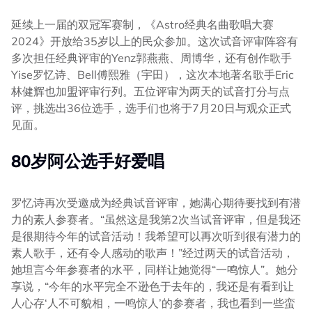
延续上一届的双冠军赛制，《Astro经典名曲歌唱大赛
2024》开放给35岁以上的民众参加。这次试音评审阵容有
多次担任经典评审的Yenz郭燕燕、周博华，还有创作歌手
Yise罗忆诗、Bell傅熙雅（宇田），这次本地著名歌手Eric
林健辉也加盟评审行列。五位评审为两天的试音打分与点
评，挑选出36位选手，选手们也将于7月20日与观众正式
见面。
80岁阿公选手好爱唱
罗忆诗再次受邀成为经典试音评审，她满心期待要找到有潜
力的素人参赛者。“虽然这是我第2次当试音评审，但是我还
是很期待今年的试音活动！我希望可以再次听到很有潜力的
素人歌手，还有令人感动的歌声！”经过两天的试音活动，
她坦言今年参赛者的水平，同样让她觉得“一鸣惊人”。她分
享说，“今年的水平完全不逊色于去年的，我还是有看到让
人心存‘人不可貌相，一鸣惊人’的参赛者，我也看到一些蛮