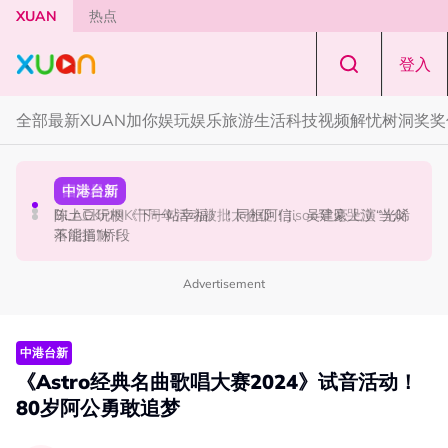
Skip to main content
XUAN
热点
登入
全部
最新
XUAN加你娱玩
娱乐
旅游
生活
科技
视频
解忧树洞
奖奖
演唱会
国际星闻
中港台新
范玮琪云顶开唱哽咽了！感性告白大马粉丝：我想继续唱
BLACKPINK十周年活动被批太仓促！Jisoo罕见哭泣 当众
陈土豆玩梗《下一站幸福》！同框阿信、吴建豪上演“光晞
下去
落泪道歉！
不能捐”桥段
Advertisement
中港台新
《Astro经典名曲歌唱大赛2024》试音活动！
80岁阿公勇敢追梦