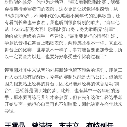
对歌唱的热爱，他也为之动容。“每次看到歌唱比赛，我都
会很期待参赛者们的表演，这次更是让我觉得很感动，从
35岁到80岁，不同年代的人唱着不同年代的经典歌曲，还
有看到长辈也来参赛，我也听到很多特别的歌声。”当年他
从《Astro新秀大赛》歌唱比赛出身，身为歌唱界“前辈”，
他给成功晋级的选手一些建议，“最重要是把心情整理好，
毕竟试音和在舞台上唱歌表演，两种感觉很不一样。真正在
舞台上的比赛，世界就不一样了，事前准备要更加专业，所
以一定要全力以赴，也要好好享受整个比赛过程！”
评审团对其中来试音的外籍新娘也留下印象的深刻，即使工
作人员现场有提醒她，今年的赛制只能是大马公民，但她却
因为很想站上经典的舞台，因此只能到经典的试音活动“舞
台”，已经算是圆了她的梦。此外，也有其中一名年轻的选
手，原本要再练习几年才来参赛，但在去年这位年轻选手却
开始失声，她担心自己再也不能唱歌，因此决定在今年就来
尝试。
王雪晶、曾洁钰、车志立，有特别任