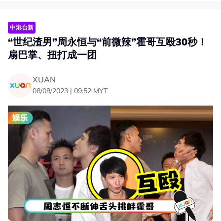
中港台新
“世纪渣男”周永恒与“前微辣”霍哥互殴30秒！
扇巴掌、扭打成一团
霍哥痛骂前公司微辣：这班X街贱格
XUAN
周永恒与霍哥在《培生擂台：无敌杯》大战4个回合，最终
08/08/2023 | 09:52 MYT
由霍哥获胜。霍哥发表得奖感言时罕见的提到7月份因轻生
离世的澳门知名YouTube频道“微辣”前经理人阿晶：“多谢
阿晶，我要报仇，我要帮她报仇，做好自己的东西狂骂前公
司，微辣你们这班X街贱格，我希望大家以后提起阿晶”，并
表示这场拳赛的所有报酬都会捐去义工慈善组织。
霍哥接受媒体采访时再度表示：“这句话我想讲很久了，之
前都不敢讲出来。如果我之前讲的话很多人会以为我在消费
她，希望大家不要忘记阿晶。”