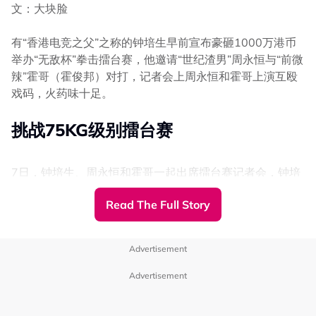
文：大块脸
有“香港电竞之父”之称的钟培生早前宣布豪砸1000万港币
举办“无敌杯”拳击擂台赛，他邀请“世纪渣男”周永恒与“前微
辣”霍哥（霍俊邦）对打，记者会上周永恒和霍哥上演互殴
戏码，火药味十足。
挑战75KG级别擂台赛
7日，钟培生、周永恒和霍哥一起出席擂台赛记者会，钟培
知多点：
“世纪渣男”周永恒与“前微辣”霍哥互殴30秒！扇巴
生透露周永恒和霍哥将在12月挑战75KG级别擂台赛，钟培
掌、扭打成一团
Read The Full Story
生指这次举行擂台赛希望大家有个合法的情绪发泄平台。
+++++++++++++++++++++++++++++++++++
Advertisement
【XUAN来者是王】林德荣笑Wincci跳舞同手同脚！
Advertisement
Jordan听到 "告五人"的歌就......