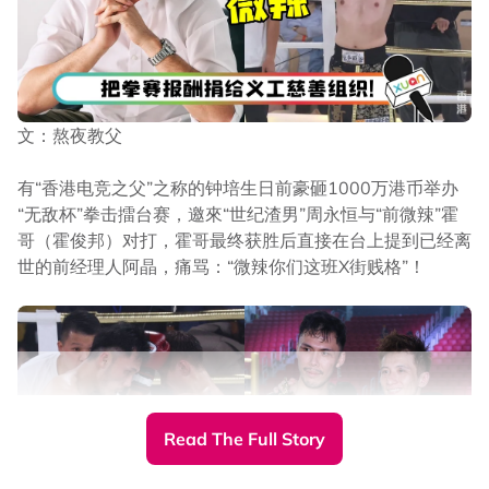
文：熬夜教父
有“香港电竞之父”之称的钟培生日前豪砸1000万港币举办
“无敌杯”拳击擂台赛，邀來“世纪渣男”周永恒与“前微辣”霍
哥（霍俊邦）对打，霍哥最终获胜后直接在台上提到已经离
世的前经理人阿晶，痛骂：“微辣你们这班X街贱格”！
Read The Full Story