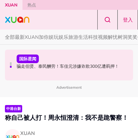
Skip to main content
XUAN
热点
登入
全部
最新
XUAN加你娱玩
娱乐
旅游
生活
科技
视频
解忧树洞
奖奖
节庆
国际星闻
本地星闻
知多点｜农历七月鬼门开！ 2026年4大生肖最容易招阴
骗走伯贤、泰民酬劳！车佳元涉嫌诈欺300亿遭羁押！
张孝全、贾静雯现身吉隆坡金三角！路透图曝光
Advertisement
中港台新
称自己被人打！周永恒澄清：我不是跪警察！
XUAN