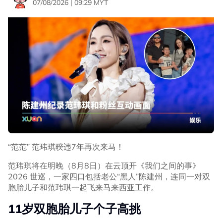
07/08/2026 | 09:29 MYT
“范范” 范玮琪暌违7年再次来马！
范玮琪将在明晚（8月8日）在云顶开《我们之间的事》
2026 世巡，一家四口包括老公“黑人”陈建州，连同一对双
胞胎儿子和范玮琪一起飞来马来西亚工作。
11岁双胞胎儿子个子高挑