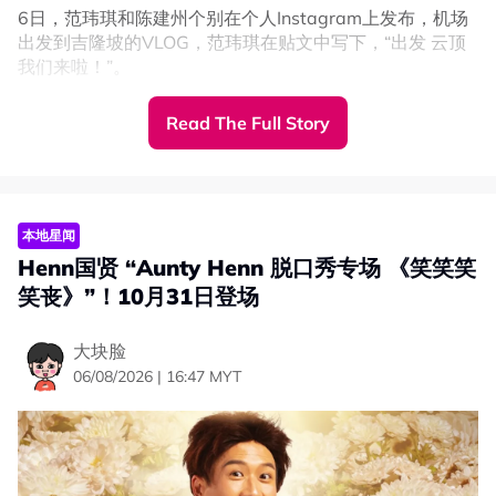
6日，范玮琪和陈建州个别在个人Instagram上发布，机场
出发到吉隆坡的VLOG，范玮琪在贴文中写下，“出发 云顶
我们来啦！”。
画面中看见，11岁的飞飞和翔翔身高已经超过172CM范玮
Read The Full Story
琪的肩膀，兄弟俩都个子高挑。
本地星闻
Henn国贤 “Aunty Henn 脱口秀专场 《笑笑笑
笑丧》”！10月31日登场
大块脸
06/08/2026 | 16:47 MYT