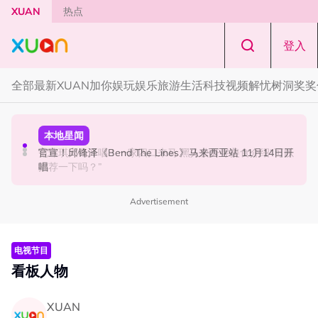
Skip to main content
XUAN
热点
登入
全部
最新
XUAN加你娱玩
娱乐
旅游
生活
科技
视频
解忧树洞
奖奖
中港台新
中港台新
本地星闻
63岁关之琳被曝新男友小她36岁！亲自发文回应 “奶孙恋”
范玮琪大马开唱！一家四口来马 黑人公开寻美食介绍“可以
官宣！邱锋泽《Bend The Lines》马来西亚站 11月14日开
推荐一下吗？”
唱
Advertisement
电视节目
看板人物
XUAN