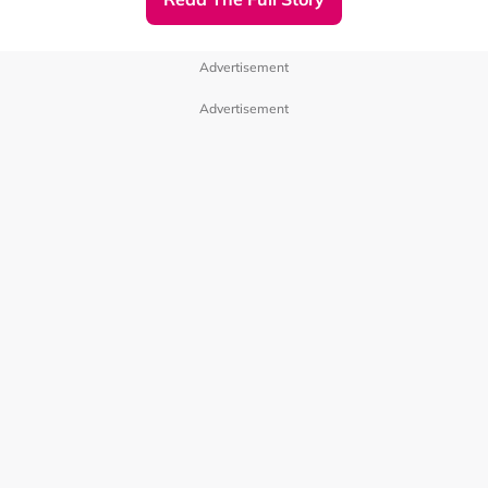
Advertisement
陈建州纪录范玮琪和粉丝互动画面
Advertisement
随后，陈建州亦更新了一支影片，曝光了范玮琪在机上补眠
和家人的各种甜蜜互动，以及范玮琪抵达吉隆坡国际机场时
获得粉丝接机，她贴心给粉丝送上签名的画面。
陈建州在贴文中问到，“有没有什么必吃的马来西亚美食和
必去的景点，可以推荐下吗？！”。
大马网友们纷纷发挥热情、好客的一面留言，“吃榴梿”、
“要吃娘惹糕点”、“肉骨茶、椰浆饭、Roti Canai”、“欢迎你
们一家来马来西亚”、“来槟城 槟城美食更多”等。