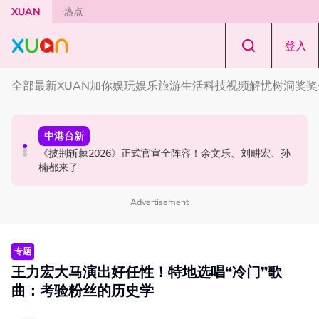
Skip to main content
XUAN
热点
登入
全部
最新
XUAN加你娱玩
娱乐
旅游
生活
科技
视频
解忧树洞
奖奖
中港台新
演唱会
中港台新
陈土豆玩梗《下一站幸福》！同框阿信、吴建豪上演“光晞
范玮琪云顶开唱哽咽了！感性告白大马粉丝：我想继续唱
《披荆斩棘2026》正式官宣全阵容！余文乐、刘畊宏、孙
不能捐”桥段
下去
楠都来了
Advertisement
专题
王力宏大马演出好任性！特地选唱“冷门”歌
曲：考验粉丝的历史学