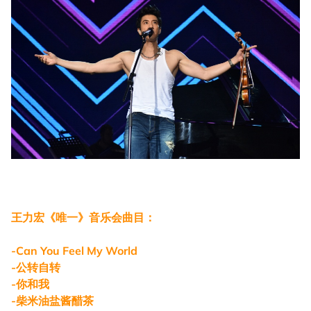
王力宏《唯一》音乐会曲目：
-Can You Feel My World
-公转自转
-你和我
-柴米油盐酱醋茶