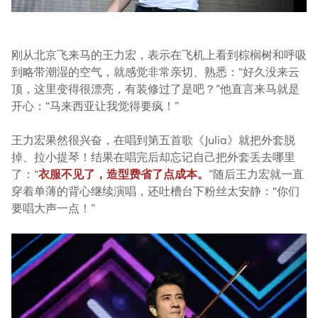
刚从北京飞来马的王力宏，表示在飞机上看到棕榈树和呼吸
到略带潮湿的空气，就感觉非常亲切、熟悉：“好久没来云
顶，这里变得很漂亮，有装修过了是吧？”他直言来马就是
开心：“马来西亚让我觉得要疯！”
王力宏果然很兴奋，在唱到第五首歌《Julia》就把外套脱
掉、拉小提琴！结果在唱完后却忘记自己把外套丢去哪里
了：“
衣服不见了，造型费省了点成本。
”随后王力宏就一直
穿着单薄的背心继续演唱，还吐槽台下粉丝太安静：“你们
要唱大声一点！”