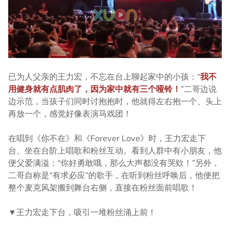
已为人父亲的王力宏，不忘在台上聊起家中的小孩：“
我不
用健身就有点肌肉了，因为家中就有三个哑铃！
”二哥边说
边示范，当孩子们同时讨抱抱时，他就得左右抱一个、头上
再放一个，感觉好像表演马戏团！
在唱到《你不在》和《Forever Love》时，王力宏走下
台、坐在台阶上唱歌和粉丝互动。看到人群中有小朋友，他
便父爱满溢：“你好勇敢哦，那么大声都没有哭欸！”另外，
二哥自称是“有求必应”的歌手，在听到粉丝呼唤后，他便把
整个麦克风架搬到舞台右侧，直接在粉丝面前唱歌！
▼王力宏走下台，吸引一堆粉丝涌上前！