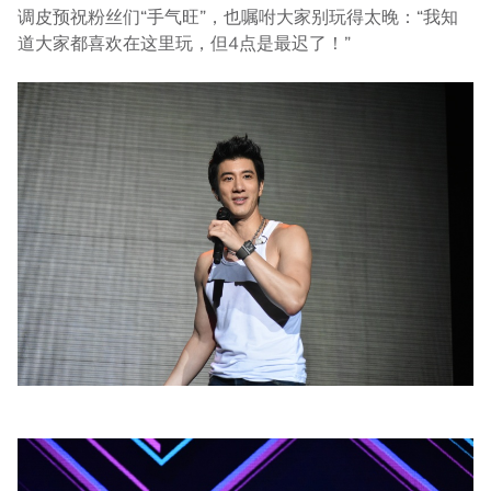
调皮预祝粉丝们“手气旺”，也嘱咐大家别玩得太晚：“我知
道大家都喜欢在这里玩，但4点是最迟了！”