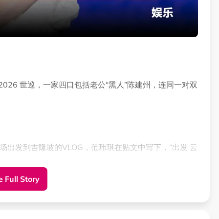
026 世巡，一家四口包括老公“黑人”陈建州，连同一对双
机场出发到吉隆坡的VLOG，范玮琪在贴文中写下，“出发 云
 Full Story
M范玮琪的肩膀，兄弟俩都个子高挑。