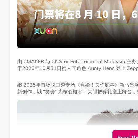
由 CMAKER 与 CK Star Entertainment Ma
于2026年10月31日携人气角色 Aunty Henn 登上 Z
继 2025年首场脱口秀专场《离婚！关你屁事》新马售馨
新创作，以 “笑丧” 为核心概念，大胆把葬礼搬上舞台
Read The