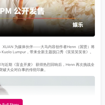
laysia 主办、XUAN 为媒体伙伴——大马内容创作者Henn（国贤）将
epp Kuala Lumpur，带来全新主题脱口秀《笑笑笑笑丧》。
与近期《盲盒开麦》 获得热烈回响后，Henn 再次挑战全
，突破大众对白事的传统印象。
 Full Story