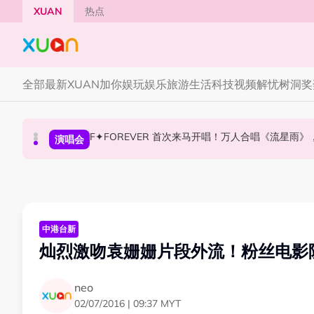
Skip to main content
XUAN
热点
全部
最新
XUAN加你娱玩
娱乐
旅游
生活
科技
视频
解忧树洞
奖
F✦FOREVER 首次来马开唱！万人合唱《流星雨
张员瑛频陷耍大牌争议！首度吐心声：真相终究
CORTIS MARTIN一开口就沦陷！深情演绎JAN
国际星闻
演唱会
国际星闻
中港台新
灿烈激吻袁姗姗片段外流！粉丝电影
neo
02/07/2016 | 09:37 MYT