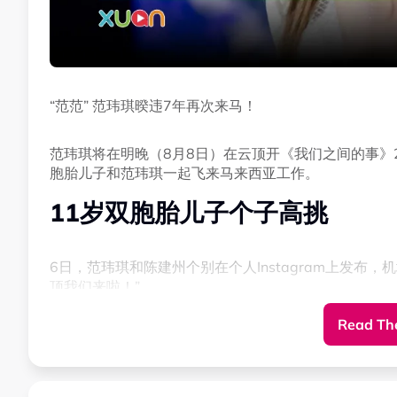
“范范” 范玮琪暌违7年再次来马！
范玮琪将在明晚（8月8日）在云顶开《我们之间的事》2
胞胎儿子和范玮琪一起飞来马来西亚工作。
11岁双胞胎儿子个子高挑
6日，范玮琪和陈建州个别在个人Instagram上发布，
顶我们来啦！”。
Read The
画面中看见，11岁的飞飞和翔翔身高已经超过172C