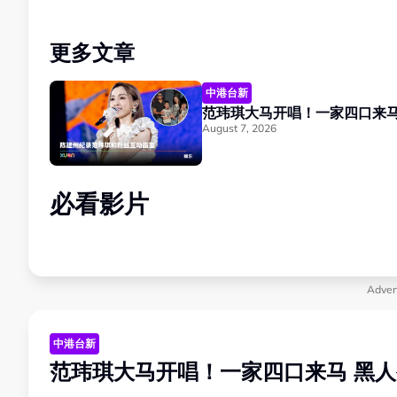
更多文章
中港台新
August 7, 2026
必看影片
Adver
中港台新
范玮琪大马开唱！一家四口来马 黑人