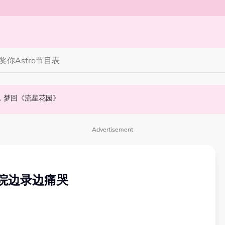
奖你
Astro节目表
》，梦回《流星花园》
会浮出水面！
NABI歌曲获网友狂赞！
Advertisement
院边录边痛哭