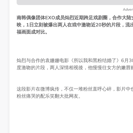
Adver
南韩偶像团体EXO成员灿烈近期跨足戏剧圈，合作大陆
映，1日立刻被爆出两人在戏中激吻近20秒的片段，流
福画面成对比。
灿烈与合作的袁姗姗电影《所以我和黑粉结婚了》6月3
度激吻的片段，两人深情相视後，他慢慢往女方的嫩唇
这段影片在微博疯传，不仅一堆粉丝直呼心碎，影片中
粉丝痛哭的配乐笑翻大批网友。