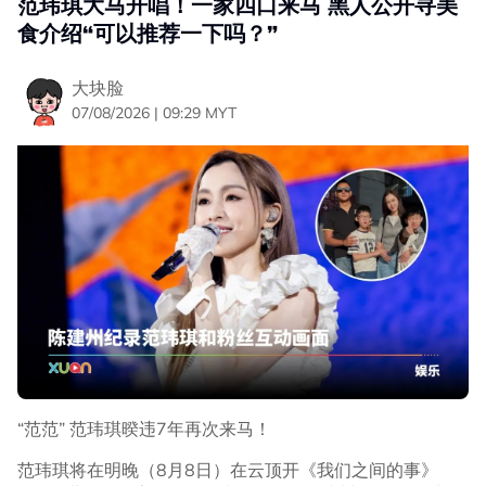
范玮琪大马开唱！一家四口来马 黑人公开寻美
食介绍“可以推荐一下吗？”
大块脸
07/08/2026 | 09:29 MYT
“范范” 范玮琪暌违7年再次来马！
范玮琪将在明晚（8月8日）在云顶开《我们之间的事》