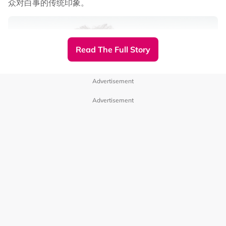
众对白事的传统印象。
Read The Full Story
Advertisement
陈建州纪录范玮琪和粉丝互动画面
Advertisement
随后，陈建州亦更新了一支影片，曝光了范玮琪在机上补眠
和家人的各种甜蜜互动，以及范玮琪抵达吉隆坡国际机场时
获得粉丝接机，她贴心给粉丝送上签名的画面。
陈建州在贴文中问到，“有没有什么必吃的马来西亚美食和
必去的景点，可以推荐下吗？！”。