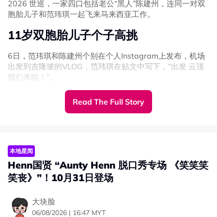
2026 世巡，一家四口包括老公“黑人”陈建州，连同一对双
胞胎儿子和范玮琪一起飞来马来西亚工作。
11岁双胞胎儿子个子高挑
6日，范玮琪和陈建州个别在个人Instagram上发布，机场
出发到吉隆坡的VLOG，范玮琪在贴文中写下，“出发 云顶
我们来啦！”。
画面中看见，11岁的飞飞和翔翔身高已经超过172CM范玮
Read The Full Story
琪的肩膀，兄弟俩都个子高挑。
本地星闻
Henn国贤 “Aunty Henn 脱口秀专场 《笑笑笑
笑丧》”！10月31日登场
大块脸
06/08/2026 | 16:47 MYT