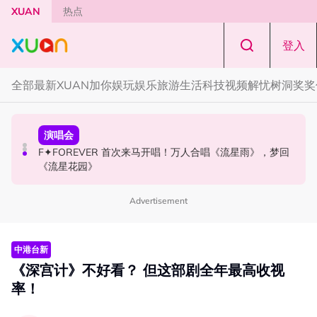
Skip to main content
XUAN
热点
登入
全部
最新
XUAN加你娱玩
娱乐
旅游
生活
科技
视频
解忧树洞
奖奖
国际星闻
演唱会
国际星闻
张员瑛频陷耍大牌争议！首度吐心声：真相终究会浮出水
F✦FOREVER 首次来马开唱！万人合唱《流星雨》，梦回
CORTIS MARTIN一开口就沦陷！深情演绎JANNABI歌曲
面！
《流星花园》
获网友狂赞！
Advertisement
中港台新
《深宫计》不好看？ 但这部剧全年最高收视
率！