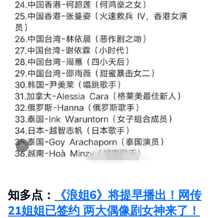
知多点：
《浪姐6》将提早播出！网传
21姐姐已签约 两大偶像剧女神来了！