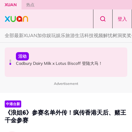
Skip to main content
XUAN
热点
登入
全部
最新
XUAN加你娱玩
娱乐
旅游
生活
科技
视频
解忧树洞
奖奖
国际星闻
活动
本地星闻
Tom Holland “Spiderman” 替身曝光！“替完蜘蛛人，马上
Cadbury Dairy Milk x Lotus Biscoff 登陆大马！
Henn国贤 “Aunty Henn 脱口秀专场 《笑笑笑笑丧》”！10
又去演忍者”
月31日登场
Advertisement
中港台新
《浪姐6》参赛名单外传！疯传香港天后、赌王
千金参赛