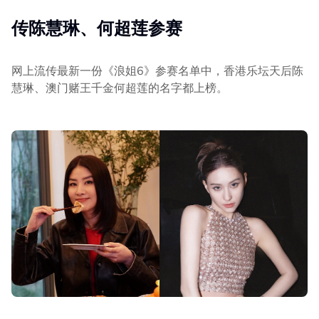
传陈慧琳、何超莲参赛
网上流传最新一份《浪姐6》参赛名单中，香港乐坛天后陈
慧琳、澳门赌王千金何超莲的名字都上榜。