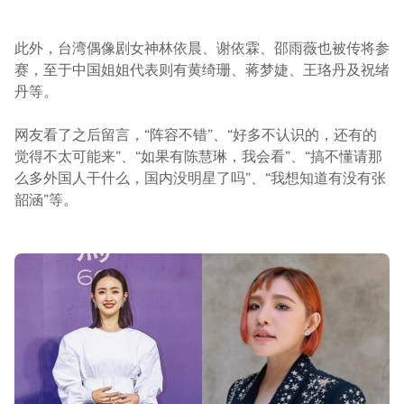
此外，台湾偶像剧女神林依晨、谢依霖、邵雨薇也被传将参
赛，至于中国姐姐代表则有黄绮珊、蒋梦婕、王珞丹及祝绪
丹等。
网友看了之后留言，“阵容不错”、“好多不认识的，还有的
觉得不太可能来”、“如果有陈慧琳，我会看”、“搞不懂请那
么多外国人干什么，国内没明星了吗”、“我想知道有没有张
韶涵”等。