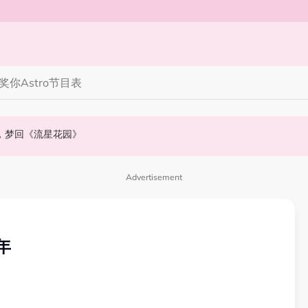
奖你
Astro节目表
》，梦回《流星花园》
会浮出水面！
NABI歌曲获网友狂赞！
Advertisement
年