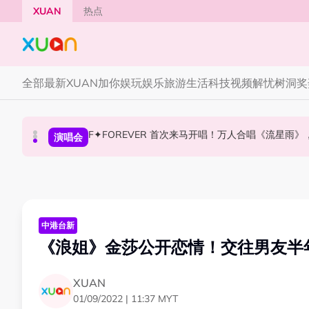
Skip to main content
XUAN
热点
全部
最新
XUAN加你娱玩
娱乐
旅游
生活
科技
视频
解忧树洞
奖
F✦FOREVER 首次来马开唱！万人合唱《流星雨
张员瑛频陷耍大牌争议！首度吐心声：真相终究
CORTIS MARTIN一开口就沦陷！深情演绎JAN
国际星闻
演唱会
国际星闻
中港台新
《浪姐》金莎公开恋情！交往男友半
XUAN
01/09/2022 | 11:37 MYT