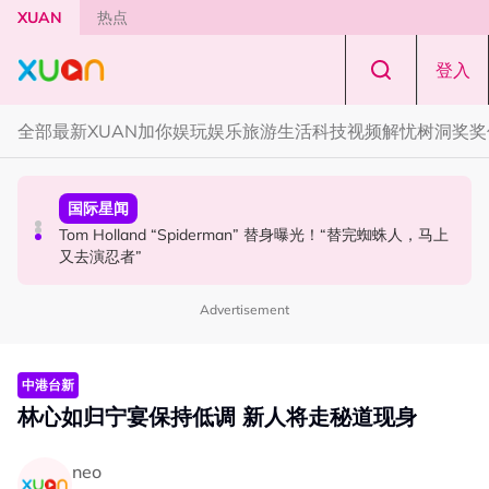
Skip to main content
XUAN
热点
登入
全部
最新
XUAN加你娱玩
娱乐
旅游
生活
科技
视频
解忧树洞
奖奖
本地星闻
国际星闻
中港台新
Henn国贤 “Aunty Henn 脱口秀专场 《笑笑笑笑丧》”！10
Tom Holland “Spiderman” 替身曝光！“替完蜘蛛人，马上
范玮琪大马开唱！一家四口来马 黑人公开寻美食介绍“可以
月31日登场
又去演忍者”
推荐一下吗？”
Advertisement
中港台新
林心如归宁宴保持低调 新人将走秘道现身
neo