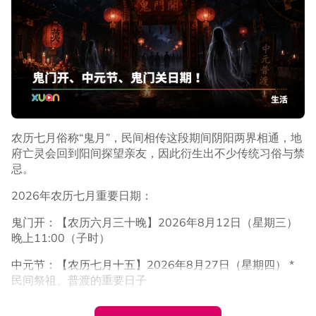
事实上，张孝全与贾静雯曾于2019年合作Netflix影集《罪
梦者》，在剧中饰演一对历经生死离别、命运坎坷的夫妻。
若这次合作消息属实，也将是两人时隔7年再度同框，令不
少影迷相当期待。
农历七月俗称“鬼月”，民间相传这段期间阴阳两界相通，地
府亡灵会回到阳间探望亲友，因此衍生出不少传统习俗与禁
忌。
2026年农历七月重要日期：
鬼门开：【农历六月三十晚】2026年8月12日（星期三）
晚上11:00（子时）
中元节：【农历七月十五】2026年8月27日（星期四） *
民间祭祖、普渡的重要日子
鬼门关：【农历七月三十晚】2026年9月10日（星期四）