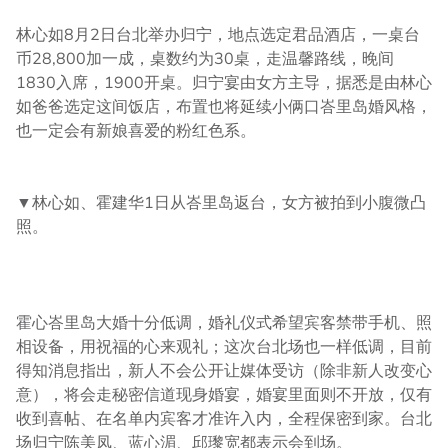
林心如8月2日台北举办归宁，地点选定君品酒店，一桌台
币28,800加一成，桌数约为30桌，走温馨路线，晚间
1830入席，1900开桌。归宁宴由女方主导，据悉是由林心
如爸爸选定这间饭店，布置也将延续小俩口峇里岛婚风格，
也一定会有新娘喜爱的粉红色系。
▼林心如、霍建华1日从峇里岛返台，女方被拍到小腹微凸
照。
霍心峇里岛大婚十分低调，婚礼仪式希望宾客禁带手机、照
相设备，用祝福的心来观礼；这次台北场也一样低调，目前
得知消息指出，新人不会公开让媒体受访（除非新人改变心
意），将会走秘密信道现身婚宴，婚宴里面则不开放，仅有
收到喜帖、在名单内宾客才准许入内，全程保密到家。台北
场归宁陈美凤、蓝心湄、邱瓈宽都表示会到场。