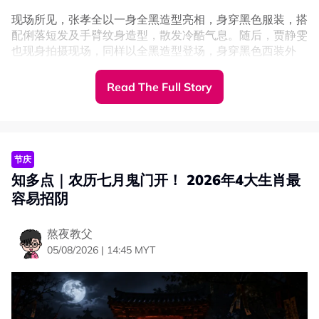
现场所见，张孝全以一身全黑造型亮相，身穿黑色服装，搭
配俐落短发及手臂纹身造型，散发冷酷气息。随后，贾静雯
也现身拍摄现场，同样以全黑造型登场，身穿黑色西装外
套、宽脚长裤及高跟鞋，头发整齐束起，整体造型干练霸
气，气场十足。
Read The Full Story
从现场拍摄画面来看，贾静雯疑似拍摄动作戏，只见她接听
电话后迅速冲上一辆德士，剧情节奏紧凑，令人好奇故事发
展。目前剧组尚未正式公布作品名称，也未透露两人将再度
合作的消息，一切仍有待官方进一步公布。
节庆
知多点｜农历七月鬼门开！ 2026年4大生肖最
容易招阴
熬夜教父
05/08/2026 | 14:45 MYT