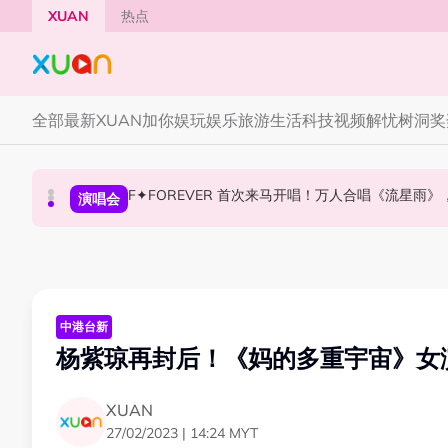
Skip to main content
XUAN
热点
全部
最新
XUAN加你娱玩
娱乐
旅游
生活
科技
视频
解忧树洞
奖
F✦FOREVER 首次来马开唱！万人合唱《流星雨
张员瑛频陷耍大牌争议！首度吐心声：真相终究
CORTIS MARTIN一开口就沦陷！深情演绎JAN
国际星闻
演唱会
国际星闻
中港台新
杨紫琼再封后！《妈的多重宇宙》女
XUAN
27/02/2023 | 14:24 MYT