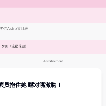
奖你
Astro节目表
》，梦回《流星花园》
会浮出水面！
NABI歌曲获网友狂赞！
Advertisement
演员抱住她 嘴对嘴激吻！