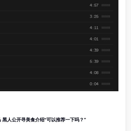
范玮琪大马开唱！一家四口来马 黑人公开寻美食介绍“可以推荐一下吗？”