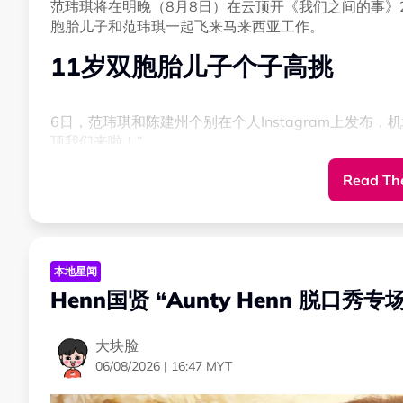
范玮琪将在明晚（8月8日）在云顶开《我们之间的事》2
胞胎儿子和范玮琪一起飞来马来西亚工作。
11岁双胞胎儿子个子高挑
6日，范玮琪和陈建州个别在个人Instagram上发布，
顶我们来啦！”。
Read The
画面中看见，11岁的飞飞和翔翔身高已经超过172C
本地星闻
Henn国贤 “Aunty Henn 脱口
大块脸
06/08/2026 | 16:47 MYT