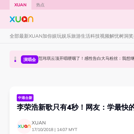
Skip to main content
XUAN
热点
全部
最新
XUAN加你娱玩
娱乐
旅游
生活
科技
视频
解忧树洞
奖
范玮琪云顶开唱哽咽了！感性告白大马粉丝：我想
陈土豆玩梗《下一站幸福》！同框阿信、吴建豪上
《披荆斩棘2026》正式官宣全阵容！余文乐、刘
中港台新
演唱会
中港台新
中港台新
李荣浩新歌只有4秒！网友：学最快
XUAN
17/10/2018 | 14:07 MYT