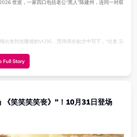
026 世巡，一家四口包括老公“黑人”陈建州，连同一对双
机场出发到吉隆坡的VLOG，范玮琪在贴文中写下，“出发 云
 Full Story
M范玮琪的肩膀，兄弟俩都个子高挑。
秀专场 《笑笑笑笑丧》”！10月31日登场