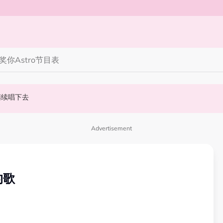
奖你
Astro节目表
继续唱下去
演“光晞不能捐”桥段
畊宏、孙楠都来了
Advertisement
的歌