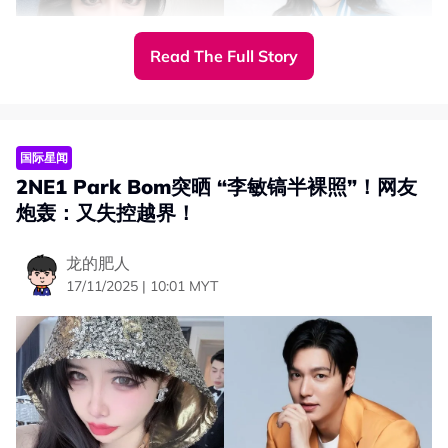
Read The Full Story
国际星闻
2NE1 Park Bom突晒 “李敏镐半裸照”！网友
炮轰：又失控越界！
要求有关单位如实调查
龙的肥人
信函中提及一种名为“Addreall”的精神药物，朴春强调那不
17/11/2025 | 10:01 MYT
是毒品，“我是ADD（注意力不足症）患者，这是治疗注意
力缺陷的药物”。
朴春指控，“因Sandara Park涉毒事件，为了掩盖那件事，
竟把我塑造成吸毒者”，她提到那时候在韩国还没有
“Addreall”这种药物，法律上也没有相关规定，“但奇怪的
是，在朴春事件之后，法律却出现了”。