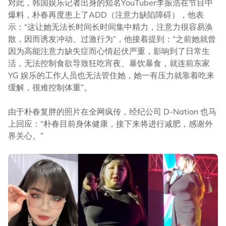
对此，韩国娱乐记者出身的知名YouTuber李振浩在节目中
爆料，朴春再度患上了ADD（注意力缺陷障碍），他表
示：“这让她无法长时间长时间集中精力，注意力很容易涣
散，因而诱发冲动、过激行为”，他接着提到：“之前她就曾
因为高能注意力缺失症而心情起伏严重，影响到了日常生
活，无法控制食欲导致狂吃宵夜、暴饮暴食，就连前东家
YG 娱乐的工作人员也无法管住她，她一有压力就靠着吃来
缓解，很难控制体重”。
由于朴春复胖的照片在全网疯传，经纪公司 D-Nation 也马
上回应：“朴春目前身体健康，接下来将进行减肥，感谢外
界关心。”