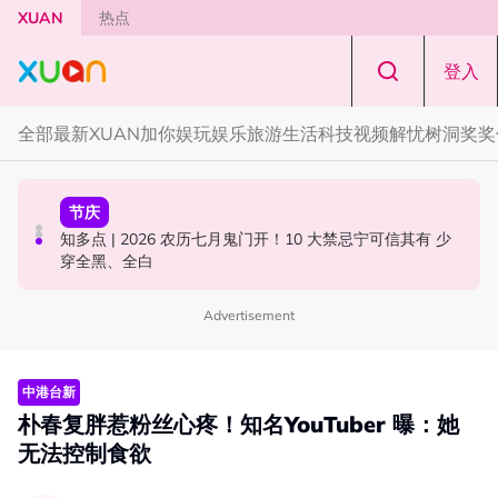
Skip to main content
XUAN
热点
登入
全部
最新
XUAN加你娱玩
娱乐
旅游
生活
科技
视频
解忧树洞
奖奖
中港台新
节庆
国际星闻
Jaclyn Victor现身《歌手2026》现场！遭粉丝野生捕获要
知多点 | 2026 农历七月鬼门开！10 大禁忌宁可信其有 少
YG大楼遭女粉持高尔夫球杆猛砸！BLACKPINK 10周年最
求合照！
穿全黑、全白
新进展曝光！
Advertisement
中港台新
朴春复胖惹粉丝心疼！知名YouTuber 曝：她
无法控制食欲