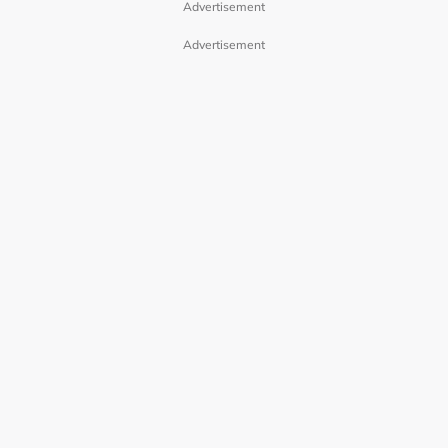
Advertisement
Advertisement
指控梁铉锡长期没有支付2NE1活动收
Park Bom晒与李敏镐视讯通话画面
益
Park Bom透过个人社交平台，发布照片呈现出像视讯通话
此前，朴春曾在社交平台上发文指控梁铉锡，称对方长期没
的画面，李敏镐脱掉上衣、佩戴项链、靠在沙发上拍摄的自
有支付2NE1活动收益。
拍照放在上方，并在下方贴上自己的自拍。
对此，D-Nation发布声明表示，“朴春2NE1活动相关结算
整张图看起来就像两人在进行视讯通话一般，但被网民质疑
已完成，社群平台上提到的告诉书并未正式受理”，同时也