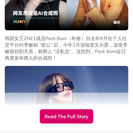
文末，朴春写下，“请如实调查，不要让YG娱乐、梁铉锡、
Teddy和CL向国家报告我使用了超过了规定剂量的毒品，
我30多年来根本没碰过”。
韩国女王2NE1成员Park Bom（朴春）自去年9月在个人社
交平台叫李敏镐 “老公” 后，今年2月连续发文示爱，追使李
敏镐切割关系，称两人 “没私交”。没想到，Park Bom近日
再度发布两人的合成照！
Read The Full Story