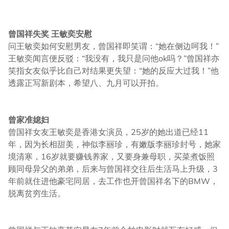
曾国祥失奖 王敏奕安慰
问王敏奕如何安慰男友，曾国祥即笑谓：“她在侧边呵我！”
王敏奕闻言便反驳：“我没有，我只是问他ok吗？”曾国祥亦
笑指女友似乎比自己对结果更失望：“她的反应大过我！”他
透露正写新剧本，希望八、九月可以开拍。
曾家准媳妇
曾国祥女友王敏奕是香港女演员，25岁的她出道已经11
年，因为长相甜美，神似李丽珍，有嫩版李丽珍封号，她家
境清寒，16岁就要赚钱养家，又要身兼母职，买菜煮饭照
顾同母异父的弟弟，后来与曾国祥交往后生活马上升级，3
年前就住进他豪宅同居，去工作也开曾国祥名下的BMW，
脱离贫穷生活。