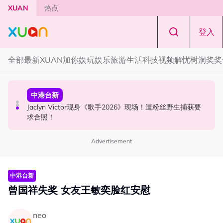
Skip to main content
XUAN
热点
登入
全部
最新
XUAN加你娱玩
娱乐
旅游
生活
科技
视频
解忧树洞
奖奖
国际星闻
中港台新
中港台新
YG大楼遭女粉持高尔夫球杆猛砸！BLACKPINK 10周年最
Jaclyn Victor现身《歌手2026》现场！遭粉丝野生捕获要
中国《歌手2026》 “歌王之战” 成绩出炉！胡彦斌夺得歌王
新进展曝光！
求合照！
宝座！
Advertisement
中港台新
曾国祥失奖 女友王敏奕脸红安慰
neo