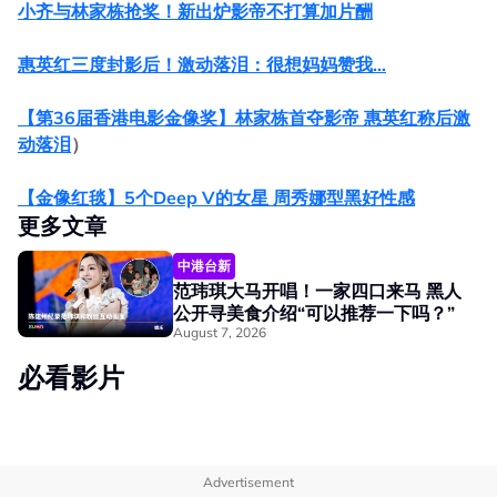
小齐与林家栋抢奖！新出炉影帝不打算加片酬
惠英红三度封影后！激动落泪：很想妈妈赞我…
【第36届香港电影金像奖】林家栋首夺影帝 惠英红称后激
动落泪
）
【金像红毯】5个Deep V的女星 周秀娜型黑好性感
更多文章
中港台新
范玮琪大马开唱！一家四口来马 黑人
公开寻美食介绍“可以推荐一下吗？”
August 7, 2026
必看影片
Advertisement