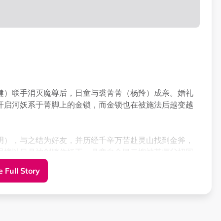
健）联手消灭魔尊后，日童与裘菁菁（杨羚）成亲。婚礼
开启河妖系于菁脚上的金锁，而金锁也在被施法后越变越
明），与之结为好友，并历经千辛万苦赴灵山找到金斧，
误撞以日月神剑锁住妖王。月童自金银二柳被其师父招回
 Full Story
，日要除妖，月阻止之，而蝶魔性大发，日、月却借菁菁
情要互换对象，尴尬不已。后幸得燕大侠（刘家辉）相