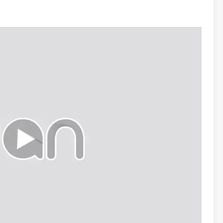
玲投入新的生活。可是，众人认定若玲知道前男友收藏黑
份不断为若玲排难解纷，二人不但成为好友，晋坚更对若
，甚至对晋坚产生误会。
在她眼中，晋坚沉着冷静的处事态度甚具上官天的影子，
组织罪案及三合会调查科的成员。明珠一向处事黑白分
保护自己，因此对她事事针对，并誓要揭发她隐瞒黑钱的