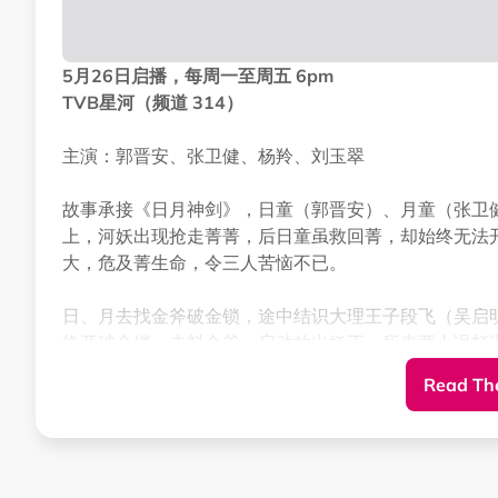
5月26日启播，每周一至周五 6pm
TVB星河（频道 314）
主演：郭晋安、张卫健、杨羚、刘玉翠
故事承接《日月神剑》，日童（郭晋安）、月童（张卫
上，河妖出现抢走菁菁，后日童虽救回菁，却始终无法
大，危及菁生命，令三人苦恼不已。
日、月去找金斧破金锁，途中结识大理王子段飞（吴启
终开破金锁，未料金斧一启动放出妖王，所幸两人误打
后大感自由，并结识小蝶（刘玉翠），两人共坠爱河。
Read The
但飞亦恋蝶，因而对月怀恨。后来日、月发现蝶乃雀妖
运功替其除魔，但失手，令二人互换身分，使得四人谈
助，才使两人得以复原。