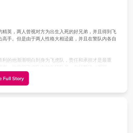
的精英，两人曾视对方为出生入死的好兄弟，并且得到飞
击高手。但是由于两人性格大相迳庭，并且在警队内各自
胜利的他渐渐明白到身为飞虎队，责任和承担才是最重
然而，他觉得飞虎队中的年轻队员，包括黎珍（岑丽
佳，令他倍感责任重大。
 Full Story
独断独行，违反纪律而被革职。晋坚在该事件中担当重要
子。浩扬离开警队后，表面成为了一名成功商人。但他的
点集团办事。他以一套歪理支持自己的所为，自觉自己杀
别，甚至认为自己比警队做事更干净利落。
写了她的命运。虽然被成功抢救，但由于子弹留在脑内无