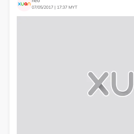
neo
法取出，每天皆面对着死亡威胁，后来晋坚积极帮助若
07/05/2017 | 17:37 MYT
钱的秘密，黑白两道一直对她缠扰不休。晋坚以警员身
玲萌生爱意。后来若玲得知当日意外真相后，性情大变
誓揭伪装 守护爱人
上官天的女儿上官明珠（徐子珊），与晋坚关系要好。
因此对他有着一份倾慕之情。明珠女承父业，成为了有
明，却认定若玲是狡猾女子，认为她利用晋坚的同情来
罪证，三人形成了一段错综复杂的三角关系。
Related Topics
#TVB 星河频道