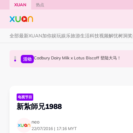
Skip to main content
XUAN
热点
全部
最新
XUAN加你娱玩
娱乐
旅游
生活
科技
视频
解忧树洞
奖
Cadbury Dairy Milk x Lotus Biscoff 登陆大马！
Tom Holland “Spiderman” 替身曝光！“替
Henn国贤 “Aunty Henn 脱口秀专场 《笑笑笑
国际星闻
活动
本地星闻
电视节目
新紮師兄1988
neo
22/07/2016 | 17:16 MYT