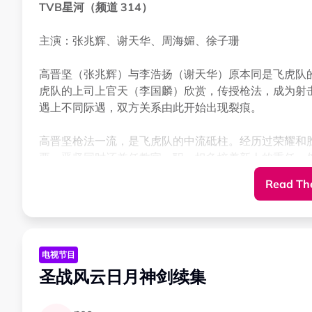
TVB星河（频道 314）
主演：张兆辉、谢天华、周海媚、徐子珊
高晋坚（张兆辉）与李浩扬（谢天华）原本同是飞虎队
虎队的上司上官天（李国麟）欣赏，传授枪法，成为射
遇上不同际遇，双方关系由此开始出现裂痕。
高晋坚枪法一流，是飞虎队的中流砥柱。经历过荣耀和
要。晋坚同时还兼任教官一职，担负培养新人的重任。
香）、安亚哲（张致恒）、刘贵（翟威廉）等的表现不
Read The
李浩扬性格自傲、好胜心强，自认为最出色，最终因为
证人，并如实道出事情真相，因此埋下了二人矛盾的种
真实身份是一名职业杀手，并替丁巧（陈炜）领导的奇
电视节目
的都是敌对犯罪份子，替天行道，与警队所做的并无分
圣战风云日月神剑续集
弥补过错 救赎爱情
晋坚曾在执行职务时，误伤女子王若玲（周海媚），改