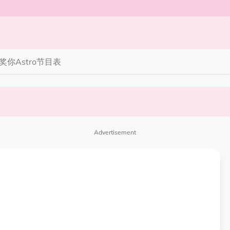
奖你
Astro节目表
完蜘蛛人，马上又去演忍者”
笑丧》”！10月31日登场
Advertisement