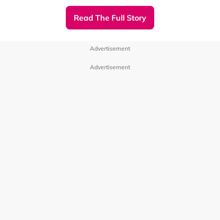
都为家庭、为子女奔波劳碌，而身为艺人的母亲，她们更要
Read The Full Story
与子女一同承受外界的压力。为了答谢她们的付出，今次就
让子女为母亲安排一次毕生最难忘的旅程！
Advertisement
在旅程中，他们会经历很多意想不到的事，有惊喜，也有感
Advertisement
动的时刻，与观众一同感受到最真摰的母子、母女情。
Related Topics
#Astro WLT 华丽台