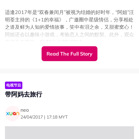
适逢2017年是“双春兼闰月”被视为结婚的好时年，“阿姐”汪
明荃主持的《1+1的幸福》，广邀圈中星级情侣，分享相处
之道及鲜为人知的爱情故事，笑中有泪之余，又甜蜜窝心！
阿姐还会以趣味小游戏，考验恋人之间的默契。此外，观众
亦可参与其中，投选“心水”情侣组合。
Related Topics
Read The Full Story
#Astro WLT 华丽台
电视节目
带阿妈去旅行
neo
24/04/2017 | 17:18 MYT