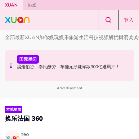
Skip to main content
XUAN
热点
登入
全部
最新
XUAN加你娱玩
娱乐
旅游
生活
科技
视频
解忧树洞
奖奖
本地星闻
节庆
国际星闻
张孝全、贾静雯现身吉隆坡金三角！路透图曝光
知多点｜农历七月鬼门开！ 2026年4大生肖最容易招阴
骗走伯贤、泰民酬劳！车佳元涉嫌诈欺300亿遭羁押！
Advertisement
本地星闻
换乐法国 360
neo