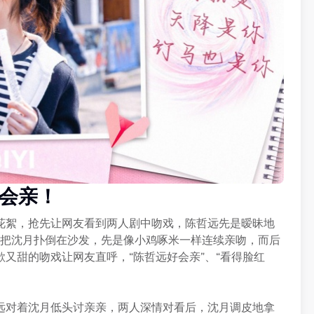
太会亲！
花絮，抢先让网友看到两人剧中吻戏，陈哲远先是暧昧地
直接把沈月扑倒在沙发，先是像小鸡啄米一样连续亲吻，而后
又甜的吻戏让网友直呼，“陈哲远好会亲”、“看得脸红
远对着沈月低头讨亲亲，两人深情对看后，沈月调皮地拿