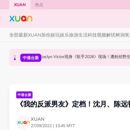
Skip to main content
XUAN
热点
全部
最新
XUAN加你娱玩
娱乐
旅游
生活
科技
视频
解忧树洞
奖
YG大楼遭女粉持高尔夫球杆猛砸！BLACKPINK
Jaclyn Victor现身《歌手2026》现场！遭粉
中国《歌手2026》 “歌王之战” 成绩出炉！胡彦
国际星闻
中港台新
中港台新
中港台新
《我的反派男友》定档！沈月、陈远
XUAN
27/09/2022 | 13:45 MYT