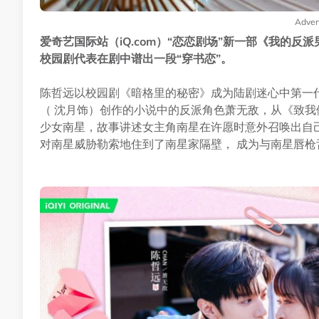
Adver
爱奇艺国际站（iQ.com）“恋恋剧场”新一部《我的反
校园剧代表在剧中谱出一段“穿书恋”。
陈哲远以校园剧《暗格里的秘密》成为陆剧迷心中第一代
（ 沈月饰）创作的小说中的反派角色萧无敌，从《致
少女南星，故事讲述女主角南星在许愿时意外召唤出自
对南星威胁勒索地住到了南星家隔壁， 成为与南星唇枪