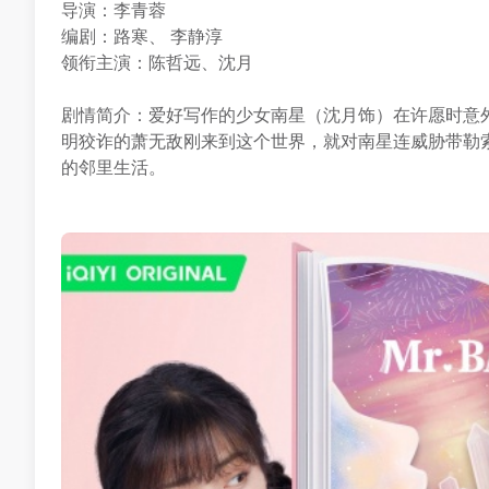
导演：李青蓉
编剧：路寒、 李静淳
领衔主演：陈哲远、沈月
剧情简介：爱好写作的少女南星（沈月饰）在许愿时意
明狡诈的萧无敌刚来到这个世界，就对南星连威胁带勒
的邻里生活。