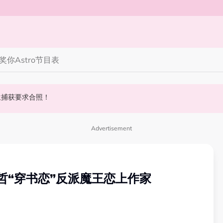
奖你
Astro节目表
 10周年最新进展曝光！
丝野生捕获要求合照！
斌夺得歌王宝座！
Advertisement
哲“穿书恋”反派魔王恋上作家