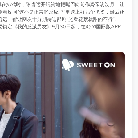
而在排戏时，陈哲远开玩笑地把嘴巴向前作势亲吻沈月，让
着反问“这不是正常的反应吗”更送上好几个飞吻，最后还
远，都让网友十分期待这部剧“光看花絮就甜的不行”、
定《我的反派男友》9月30日起，在iQIYI国际版APP