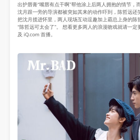
出护唇膏“嘴唇有点干啊”帮他涂上后两人拥抱的情节，
沈月跟一旁的导演都被突如其来的动作吓到，陈哲远还笑
把沈月揽进怀里，两人现场互动逗趣加上霸总上身的陈哲
“陈哲远可太会了”。 想看更多两人的浪漫吻戏就请一定要锁
及 iQ.com 首播。