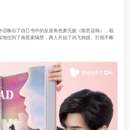
外召唤出了自己书中的反派角色萧无敌（陈哲远饰），聪
索地住到了南星家隔壁，两人开始了鸡飞狗跳、打闹不断