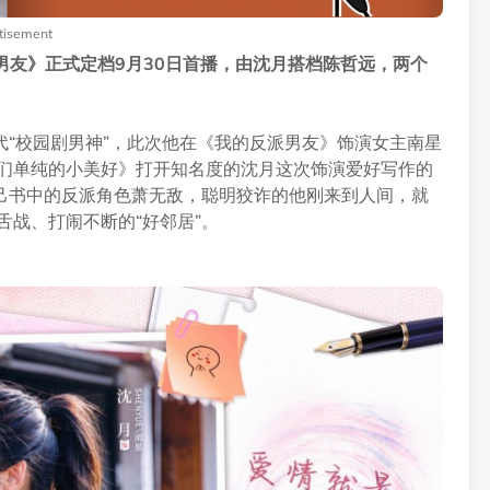
tisement
派男友》正式定档9月30日首播，由沈月搭档陈哲远，两个
“校园剧男神”，此次他在《我的反派男友》饰演女主南星
我们单纯的小美好》打开知名度的沈月这次饰演爱好写作的
己书中的反派角色萧无敌，聪明狡诈的他刚来到人间，就
舌战、打闹不断的“好邻居”。