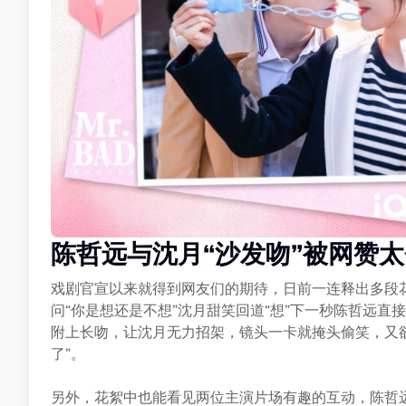
陈哲远与沈月“沙发吻”被网赞
戏剧官宣以来就得到网友们的期待，日前一连释出多段
问“你是想还是不想”沈月甜笑回道“想”下一秒陈哲远
附上长吻，让沈月无力招架，镜头一卡就掩头偷笑，又欲
了”。
另外，花絮中也能看见两位主演片场有趣的互动，陈哲