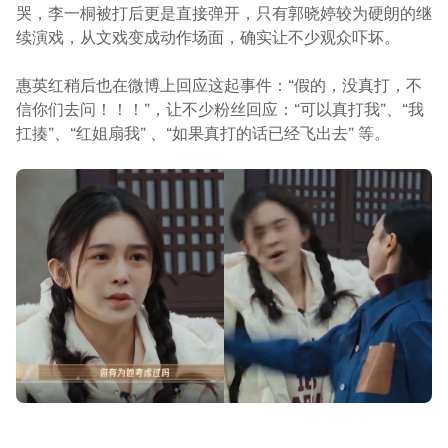
哭，李一桐被打后更是直接弹开，只有郭晓婷较为硬朗的继
续演戏，从文戏变成动作场面，确实让不少观众吓坏。
惠英红稍后也在微博上回应这起事件：“假的，没真打，不
信你们去问！！！”，让不少粉丝回应：“可以真打我”、“我
扛揍”、“红姐扇我” 、“如果真打的话已经飞出去” 等。