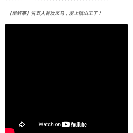
【星鲜事】告五人首次来马，爱上猫山王了！