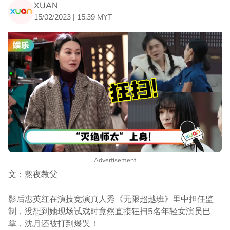
XUAN
15/02/2023 | 15:39 MYT
Advertisement
文：熬夜教父
影后惠英红在演技竞演真人秀《无限超越班》里中担任监
制，没想到她现场试戏时竟然直接狂扫5名年轻女演员巴
掌，沈月还被打到爆哭！