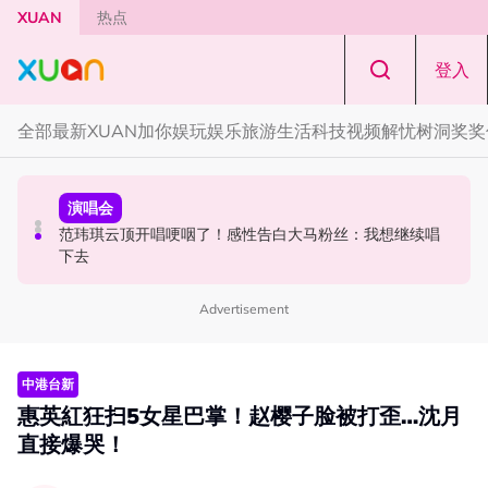
Skip to main content
XUAN
热点
登入
全部
最新
XUAN加你娱玩
娱乐
旅游
生活
科技
视频
解忧树洞
奖奖
中港台新
演唱会
中港台新
陈土豆玩梗《下一站幸福》！同框阿信、吴建豪上演“光晞
范玮琪云顶开唱哽咽了！感性告白大马粉丝：我想继续唱
《披荆斩棘2026》正式官宣全阵容！余文乐、刘畊宏、孙
不能捐”桥段
下去
楠都来了
Advertisement
中港台新
惠英紅狂扫5女星巴掌！赵樱子脸被打歪…沈月
直接爆哭！