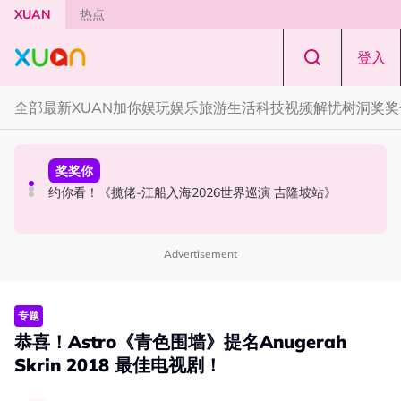
Skip to main content
XUAN
热点
登入
全部
最新
XUAN加你娱玩
娱乐
旅游
生活
科技
视频
解忧树洞
奖奖
本地星闻
国际星闻
奖奖你
MandoWave Festival 强势登陆吉隆坡！8组嘉宾轮番登场
PLEDIS娱乐官宣！SEVENTEEN 珉奎、胜宽、DINO入伍日
约你看！《揽佬-江船入海2026世界巡演 吉隆坡站》
程确定
Advertisement
专题
恭喜！Astro《青色围墙》提名Anugerah
Skrin 2018 最佳电视剧！